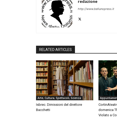
redazione
http://www.bellunopress.it
RELATED ARTICLES
Arte, Cultura, Spettacoli, Scienza
Appuntament
Isbrec. Dimissioni del direttore
CortinAteatro
Bacchetti
domenica Th
Violato a C