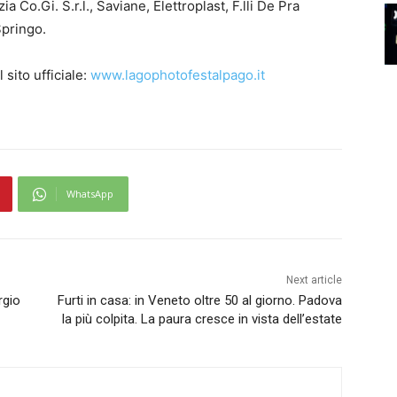
 Co.Gi. S.r.l., Saviane, Elettroplast, F.lli De Pra
Springo.
 sito ufficiale:
www.lagophotofestalpago.it
WhatsApp
Next article
rgio
Furti in casa: in Veneto oltre 50 al giorno. Padova
la più colpita. La paura cresce in vista dell’estate