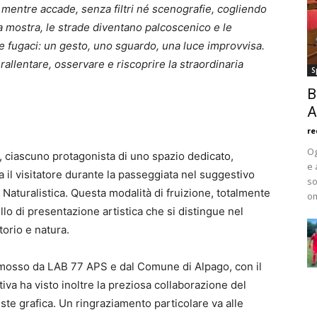
ta mentre accade, senza filtri né scenografie, cogliendo
ta mostra, le strade diventano palcoscenico e le
e fugaci: un gesto, uno sguardo, una luce improvvisa.
rallentare, osservare e riscoprire la straordinaria
S
B
A
re
Og
i, ciascuno protagonista di uno spazio dedicato,
e 
l visitatore durante la passeggiata nel suggestivo
so
 Naturalistica. Questa modalità di fruizione, totalmente
om
llo di presentazione artistica che si distingue nel
orio e natura.
romosso da LAB 77 APS e dal Comune di Alpago, con il
ativa ha visto inoltre la preziosa collaborazione del
ste grafica. Un ringraziamento particolare va alle