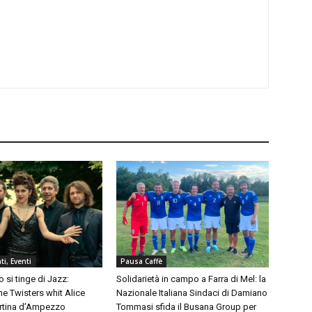
i, Eventi
Pausa Caffè
 si tinge di Jazz:
Solidarietà in campo a Farra di Mel: la
e Twisters whit Alice
Nazionale Italiana Sindaci di Damiano
ortina d’Ampezzo
Tommasi sfida il Busana Group per