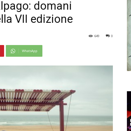
Alpago: domani
lla VII edizione
649
0
WhatsApp