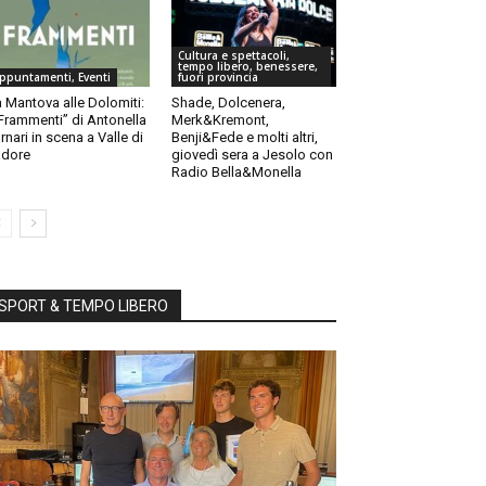
Cultura e spettacoli,
tempo libero, benessere,
ppuntamenti, Eventi
fuori provincia
 Mantova alle Dolomiti:
Shade, Dolcenera,
“Frammenti” di Antonella
Merk&Kremont,
rnari in scena a Valle di
Benji&Fede e molti altri,
dore
giovedì sera a Jesolo con
Radio Bella&Monella
SPORT & TEMPO LIBERO