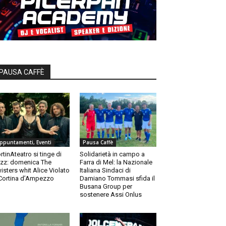
PAUSA CAFFÈ
ppuntamenti, Eventi
Pausa Caffè
rtinAteatro si tinge di
Solidarietà in campo a
zz: domenica The
Farra di Mel: la Nazionale
isters whit Alice Violato
Italiana Sindaci di
Cortina d’Ampezzo
Damiano Tommasi sfida il
Busana Group per
sostenere Assi Onlus