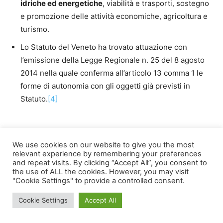
idriche ed energetiche
, viabilità e trasporti, sostegno
e promozione delle attività economiche, agricoltura e
turismo.
Lo Statuto del Veneto ha trovato attuazione con
l’emissione della Legge Regionale n. 25 del 8 agosto
2014 nella quale conferma all’articolo 13 comma 1 le
forme di autonomia con gli oggetti già previsti in
Statuto.
[4]
We use cookies on our website to give you the most
D La Quarta via lombarda
relevant experience by remembering your preferences
and repeat visits. By clicking “Accept All”, you consent to
the use of ALL the cookies. However, you may visit
La Lombardia ha già diverse concessioni in gestione con
"Cookie Settings" to provide a controlled consent.
società pubbliche e private regionali; perciò, ha proposto
Cookie Settings
Accept All
di attuare una quarta via a proposto di attuare una quarta
via di riassegnazione delle concessioni. Il meccanismo