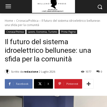
Home
Cronaca/Politica
Il futuro del sistema idroelettrico bellunese:
una sfida per la comunità
Cronaca/Politica
Lavoro, Economia, Turismo
Prima Pagina
Il futuro del sistema
idroelettrico bellunese: una
sfida per la comunità
Scritto da
redazione
2 Luglio 2026
1077
0
Facebook
X
Pinterest