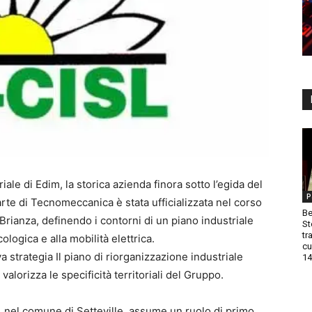
riale di Edim, la storica azienda finora sotto l’egida del
P
rte di Tecnomeccanica è stata ufficializzata nel corso
Be
rianza, definendo i contorni di un piano industriale
St
tr
logica e alla mobilità elettrica.
cu
 strategia Il piano di riorganizzazione industriale
14
lorizza le specificità territoriali del Gruppo.
, nel comune di Setteville, assume un ruolo di primo