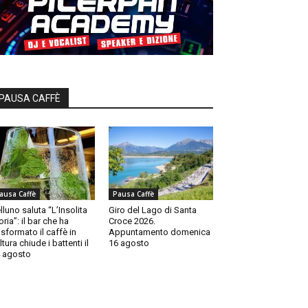
PAUSA CAFFÈ
ausa Caffè
Pausa Caffè
lluno saluta “L’Insolita
Giro del Lago di Santa
oria”: il bar che ha
Croce 2026.
asformato il caffè in
Appuntamento domenica
ltura chiude i battenti il
16 agosto
 agosto