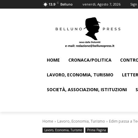
C
venerdì, Agosto 7, 2026
Sign 
13.9
Belluno
HOME
CRONACA/POLITICA
CONTRO
LAVORO, ECONOMIA, TURISMO
LETTER
SOCIETÀ, ASSOCIAZIONI, ISTITUZIONI
Home
Lavoro, Economia, Turismo
Edim passa a Tecn
Lavoro, Economia, Turismo
Prima Pagina