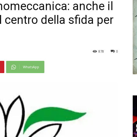
nomeccanica: anche il
l centro della sfida per
878
0
WhatsApp