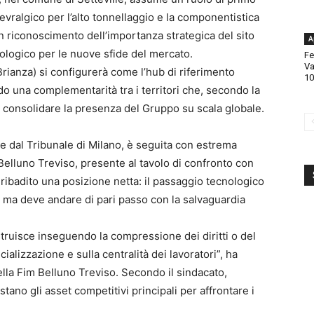
vralgico per l’alto tonnellaggio e la componentistica
 Un riconoscimento dell’importanza strategica del sito
A
ologico per le nuove sfide del mercato.
Fe
Va
Brianza) si configurerà come l’hub di riferimento
10
o una complementarità tra i territori che, secondo la
 consolidare la presenza del Gruppo su scala globale.
ale dal Tribunale di Milano, è seguita con estrema
 Belluno Treviso, presente al tavolo di confronto con
ribadito una posizione netta: il passaggio tecnologico
, ma deve andare di pari passo con la salvaguardia
struisce inseguendo la compressione dei diritti o del
ializzazione e sulla centralità dei lavoratori”, ha
lla Fim Belluno Treviso. Secondo il sindacato,
estano gli asset competitivi principali per affrontare i