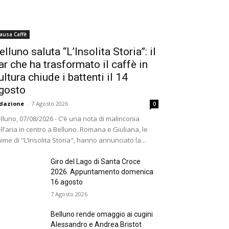
ausa Caffè
elluno saluta “L’Insolita Storia”: il
ar che ha trasformato il caffè in
ultura chiude i battenti il 14
gosto
dazione
-
7 Agosto 2026
0
lluno, 07/08/2026 - C’è una nota di malinconia
ll’aria in centro a Belluno. Romana e Giuliana, le
ime di "L’Insolita Storia", hanno annunciato la...
Giro del Lago di Santa Croce
2026. Appuntamento domenica
16 agosto
7 Agosto 2026
Belluno rende omaggio ai cugini
Alessandro e Andrea Bristot