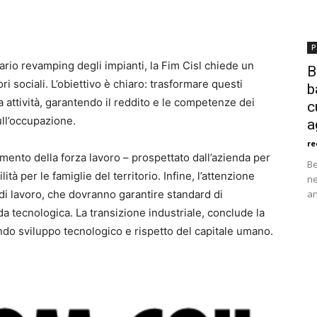
P
sario revamping degli impianti, la Fim Cisl chiede un
B
i sociali. L’obiettivo è chiaro: trasformare questi
b
a attività, garantendo il reddito e le competenze dei
c
ull’occupazione.
a
re
remento della forza lavoro – prospettato dall’azienda per
Be
ità per le famiglie del territorio. Infine, l’attenzione
ne
 di lavoro, che dovranno garantire standard di
an
ida tecnologica. La transizione industriale, conclude la
do sviluppo tecnologico e rispetto del capitale umano.