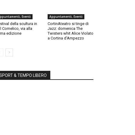
ppuntamenti, Eventi
Appuntamenti, Eventi
stival della scultura in
CortinAteatro si tinge di
l Comelico, via alla
Jazz: domenica The
ma edizione
Twisters whit Alice Violato
a Cortina d’Ampezzo
SPORT & TEMPO LIBERO