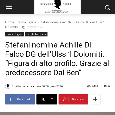
Home
Prima Pagina
Stefani nomina Achille Di Falco DG dell'Ulss 1
Dolomiti. "Figura di alto...
Prima Pagina
Sanità Medicina
Stefani nomina Achille Di
Falco DG dell’Ulss 1 Dolomiti.
“Figura di alto profilo. Grazie al
predecessore Dal Ben”
Scritto da
redazione
30 Giugno 2026
2424
0
Facebook
X
Pinterest