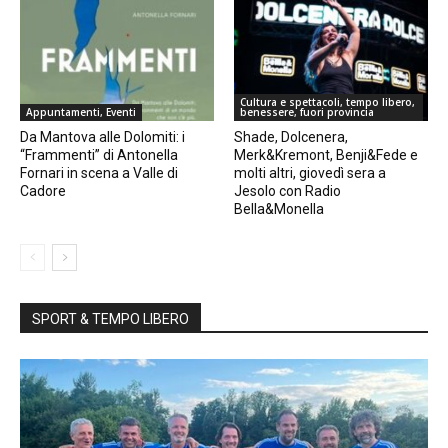
Cultura e spettacoli, tempo libero,
Appuntamenti, Eventi
benessere, fuori provincia
Da Mantova alle Dolomiti: i
Shade, Dolcenera,
“Frammenti” di Antonella
Merk&Kremont, Benji&Fede e
Fornari in scena a Valle di
molti altri, giovedì sera a
Cadore
Jesolo con Radio
Bella&Monella
SPORT & TEMPO LIBERO