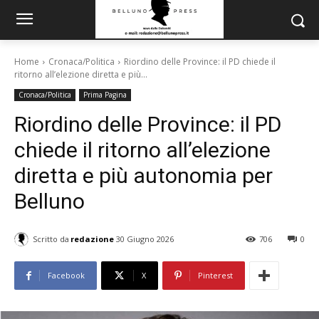
Home
Cronaca/Politica
Riordino delle Province: il PD chiede il
ritorno all’elezione diretta e più...
Cronaca/Politica
Prima Pagina
Riordino delle Province: il PD
chiede il ritorno all’elezione
diretta e più autonomia per
Belluno
Scritto da
redazione
30 Giugno 2026
706
0
Facebook
X
Pinterest