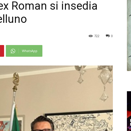
ex Roman si insedia
elluno
722
0
WhatsApp