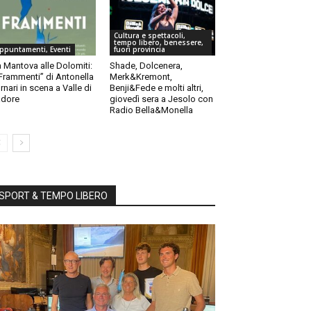
Cultura e spettacoli,
tempo libero, benessere,
ppuntamenti, Eventi
fuori provincia
 Mantova alle Dolomiti:
Shade, Dolcenera,
“Frammenti” di Antonella
Merk&Kremont,
rnari in scena a Valle di
Benji&Fede e molti altri,
dore
giovedì sera a Jesolo con
Radio Bella&Monella
SPORT & TEMPO LIBERO