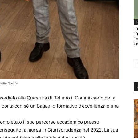
A
Da
i 
Fo
Ca
Della Rocca
ediato alla Questura di Belluno il Commissario della
i, porta con sé un bagaglio formativo d’eccellenza e una
 completato il suo percorso accademico presso
conseguito la laurea in Giurisprudenza nel 2022. La sua
vizio pubblico e alla tutela della legalità.