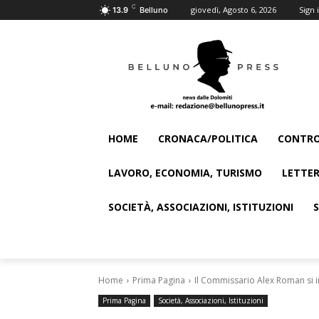
C
giovedì, Agosto 6, 2026
Sign i
13.9
Belluno
HOME
CRONACA/POLITICA
CONTRO
LAVORO, ECONOMIA, TURISMO
LETTER
SOCIETÀ, ASSOCIAZIONI, ISTITUZIONI
Home
Prima Pagina
Il Commissario Alex Roman si i
Prima Pagina
Società, Associazioni, Istituzioni