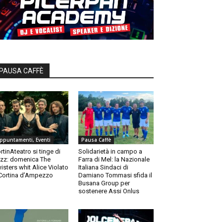
PAUSA CAFFÈ
ppuntamenti, Eventi
Pausa Caffè
rtinAteatro si tinge di
Solidarietà in campo a
zz: domenica The
Farra di Mel: la Nazionale
isters whit Alice Violato
Italiana Sindaci di
Cortina d’Ampezzo
Damiano Tommasi sfida il
Busana Group per
sostenere Assi Onlus