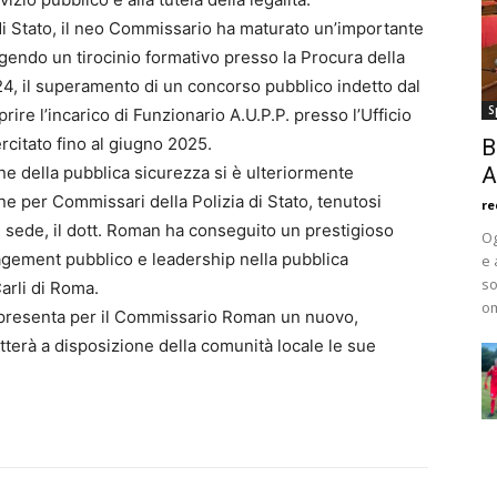
 di Stato, il neo Commissario ha maturato un’importante
lgendo un tirocinio formativo presso la Procura della
24, il superamento di un concorso pubblico indetto dal
S
prire l’incarico di Funzionario A.U.P.P. presso l’Ufficio
rcitato fino al giugno 2025.
B
ne della pubblica sicurezza si è ulteriormente
A
ne per Commissari della Polizia di Stato, tenutosi
re
le sede, il dott. Roman ha conseguito un prestigioso
Og
nagement pubblico e leadership nella pubblica
e 
so
arli di Roma.
om
ppresenta per il Commissario Roman un nuovo,
tterà a disposizione della comunità locale le sue