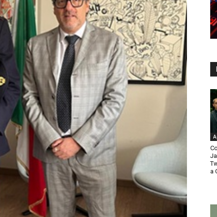
A
Co
Ja
Tw
a 