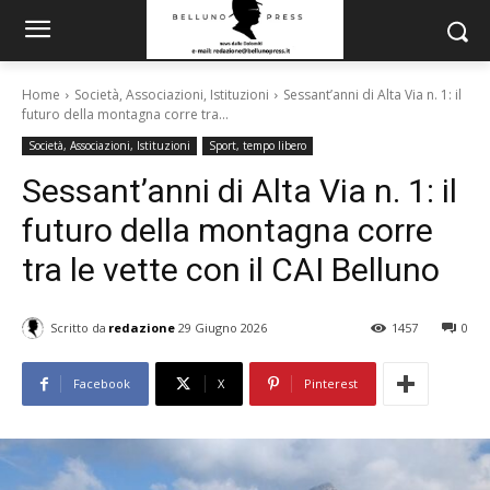
Home
Società, Associazioni, Istituzioni
Sessant’anni di Alta Via n. 1: il
futuro della montagna corre tra...
Società, Associazioni, Istituzioni
Sport, tempo libero
Sessant’anni di Alta Via n. 1: il
futuro della montagna corre
tra le vette con il CAI Belluno
Scritto da
redazione
29 Giugno 2026
1457
0
Facebook
X
Pinterest