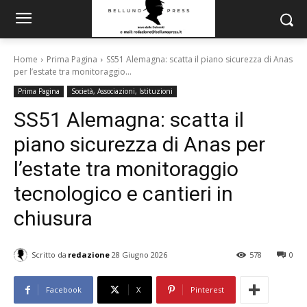
Home
Prima Pagina
SS51 Alemagna: scatta il piano sicurezza di Anas
per l’estate tra monitoraggio...
Prima Pagina
Società, Associazioni, Istituzioni
SS51 Alemagna: scatta il
piano sicurezza di Anas per
l’estate tra monitoraggio
tecnologico e cantieri in
chiusura
Scritto da
redazione
28 Giugno 2026
578
0
Facebook
X
Pinterest