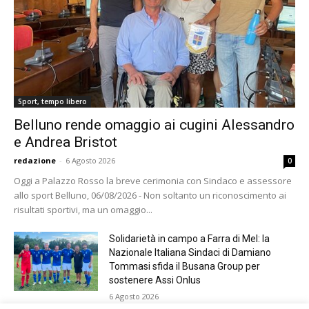
Sport, tempo libero
Belluno rende omaggio ai cugini Alessandro
e Andrea Bristot
redazione
-
6 Agosto 2026
0
Oggi a Palazzo Rosso la breve cerimonia con Sindaco e assessore
allo sport Belluno, 06/08/2026 - Non soltanto un riconoscimento ai
risultati sportivi, ma un omaggio...
Solidarietà in campo a Farra di Mel: la
Nazionale Italiana Sindaci di Damiano
Tommasi sfida il Busana Group per
sostenere Assi Onlus
6 Agosto 2026