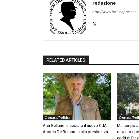
redazione
http://www.bellunopress.it
RELATED ARTICLES
Cronaca/Politica
Cronaca/Poli
Ater Belluno: insediato il nuovo CdA.
Maltempo a B
Andrea De Bernardin alla presidenza
di vento spe
cedri di Piaz