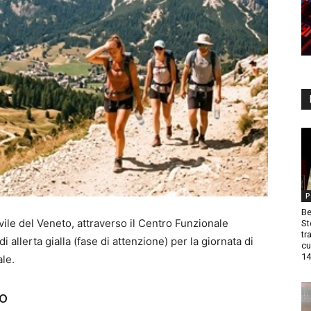
P
Be
ile del Veneto, attraverso il Centro Funzionale
St
tr
allerta gialla (fase di attenzione) per la giornata di
cu
14
ale.
co