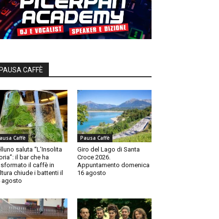
PAUSA CAFFÈ
ausa Caffè
Pausa Caffè
lluno saluta “L’Insolita
Giro del Lago di Santa
oria”: il bar che ha
Croce 2026.
asformato il caffè in
Appuntamento domenica
ltura chiude i battenti il
16 agosto
 agosto