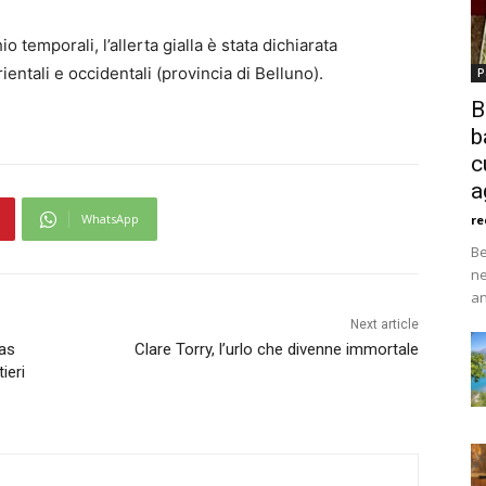
 temporali, l’allerta gialla è stata dichiarata
entali e occidentali (provincia di Belluno).
P
B
b
c
a
WhatsApp
re
Be
ne
an
Next article
nas
Clare Torry, l’urlo che divenne immortale
ieri