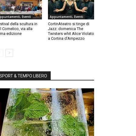
ppuntamenti, Eventi
Appuntamenti, Eventi
stival della scultura in
CortinAteatro si tinge di
l Comelico, via alla
Jazz: domenica The
ma edizione
Twisters whit Alice Violato
a Cortina d’Ampezzo
SPORT & TEMPO LIBERO