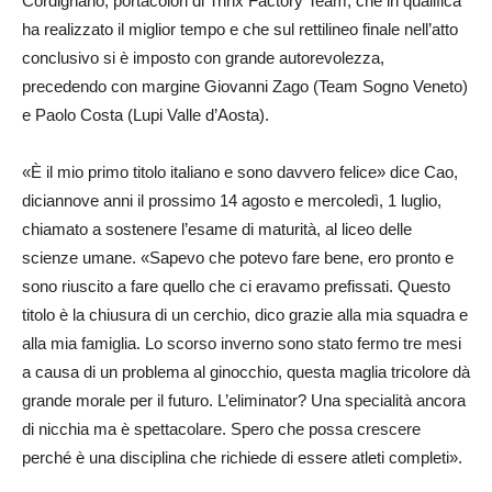
Cordignano, portacolori di Trinx Factory Team, che in qualifica
ha realizzato il miglior tempo e che sul rettilineo finale nell’atto
conclusivo si è imposto con grande autorevolezza,
precedendo con margine Giovanni Zago (Team Sogno Veneto)
e Paolo Costa (Lupi Valle d’Aosta).
«È il mio primo titolo italiano e sono davvero felice» dice Cao,
diciannove anni il prossimo 14 agosto e mercoledì, 1 luglio,
chiamato a sostenere l’esame di maturità, al liceo delle
scienze umane. «Sapevo che potevo fare bene, ero pronto e
sono riuscito a fare quello che ci eravamo prefissati. Questo
titolo è la chiusura di un cerchio, dico grazie alla mia squadra e
alla mia famiglia. Lo scorso inverno sono stato fermo tre mesi
a causa di un problema al ginocchio, questa maglia tricolore dà
grande morale per il futuro. L’eliminator? Una specialità ancora
di nicchia ma è spettacolare. Spero che possa crescere
perché è una disciplina che richiede di essere atleti completi».