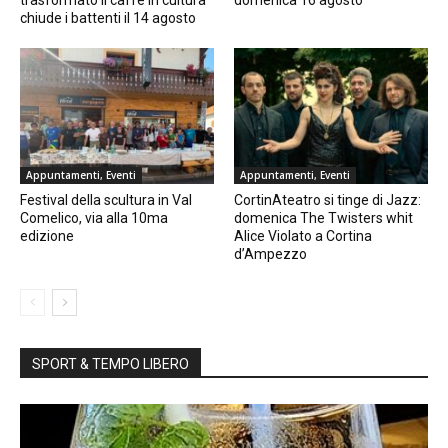
trasformato il caffè in cultura
domenica 16 agosto
chiude i battenti il 14 agosto
Appuntamenti, Eventi
Appuntamenti, Eventi
Festival della scultura in Val
CortinAteatro si tinge di Jazz:
Comelico, via alla 10ma
domenica The Twisters whit
edizione
Alice Violato a Cortina
d’Ampezzo
SPORT & TEMPO LIBERO