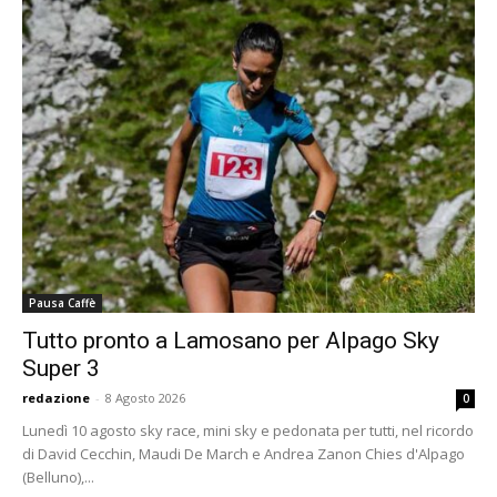
Pausa Caffè
Tutto pronto a Lamosano per Alpago Sky
Super 3
redazione
-
8 Agosto 2026
0
Lunedì 10 agosto sky race, mini sky e pedonata per tutti, nel ricordo
di David Cecchin, Maudi De March e Andrea Zanon Chies d'Alpago
(Belluno),...