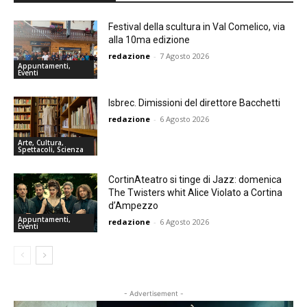
Festival della scultura in Val Comelico, via
alla 10ma edizione
redazione
-
7 Agosto 2026
Appuntamenti,
Eventi
Isbrec. Dimissioni del direttore Bacchetti
redazione
-
6 Agosto 2026
Arte, Cultura,
Spettacoli, Scienza
CortinAteatro si tinge di Jazz: domenica
The Twisters whit Alice Violato a Cortina
d’Ampezzo
Appuntamenti,
redazione
-
6 Agosto 2026
Eventi
- Advertisement -