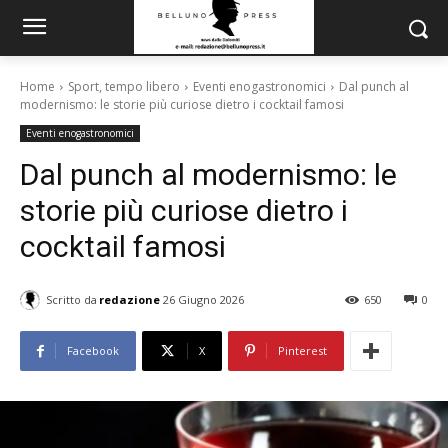
Home
Sport, tempo libero
Eventi enogastronomici
Dal punch al
modernismo: le storie più curiose dietro i cocktail famosi
Eventi enogastronomici
Dal punch al modernismo: le
storie più curiose dietro i
cocktail famosi
Scritto da
redazione
26 Giugno 2026
650
0
Facebook
X
Pinterest