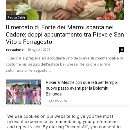
Pausa Caffè
Il mercato di Forte dei Marmi sbarca nel
Cadore: doppi appuntamento tra Pieve e San
Vito a Ferragosto
redazione
-
10 Agosto 2026
0
Il Cadore si prepara ad accogliere uno degli eventi commerciali e di
costume più seguiti dell'estate bellunese. Nel cuore del fine
settimana di Ferragosto,...
Poker al Mestre con due reti per tempo:
nuovo passo avanti per la Dolomiti
Bellunesi
9 Agosto 2026
Paracadutismo, Trofeo Città di Belluno.
We use cookies on our website to give you the most
Germania davanti a tutti nella 37ma
relevant experience by remembering your preferences
edizione
and repeat visits. By clicking “Accept All”, you consent to