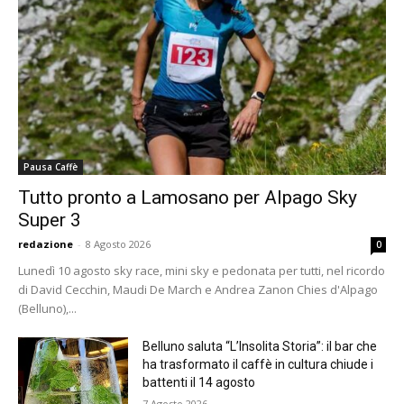
Pausa Caffè
Tutto pronto a Lamosano per Alpago Sky
Super 3
redazione
-
8 Agosto 2026
0
Lunedì 10 agosto sky race, mini sky e pedonata per tutti, nel ricordo
di David Cecchin, Maudi De March e Andrea Zanon Chies d'Alpago
(Belluno),...
Belluno saluta “L’Insolita Storia”: il bar che
ha trasformato il caffè in cultura chiude i
battenti il 14 agosto
7 Agosto 2026