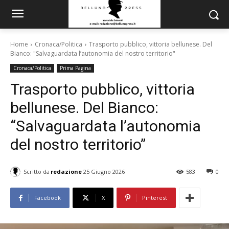
Home
Cronaca/Politica
Trasporto pubblico, vittoria bellunese. Del
Bianco: "Salvaguardata l’autonomia del nostro territorio"
Cronaca/Politica
Prima Pagina
Trasporto pubblico, vittoria
bellunese. Del Bianco:
“Salvaguardata l’autonomia
del nostro territorio”
Scritto da
redazione
25 Giugno 2026
583
0
Facebook
X
Pinterest