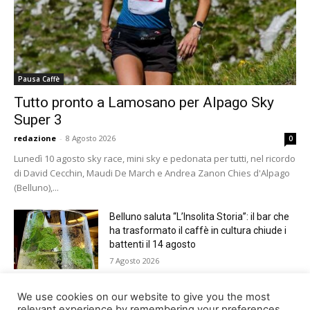
Pausa Caffè
Tutto pronto a Lamosano per Alpago Sky
Super 3
redazione
-
8 Agosto 2026
0
Lunedì 10 agosto sky race, mini sky e pedonata per tutti, nel ricordo
di David Cecchin, Maudi De March e Andrea Zanon Chies d'Alpago
(Belluno),...
Belluno saluta “L’Insolita Storia”: il bar che
ha trasformato il caffè in cultura chiude i
battenti il 14 agosto
7 Agosto 2026
Giro del Lago di Santa Croce 2026.
We use cookies on our website to give you the most
Appuntamento domenica 16 agosto
relevant experience by remembering your preferences