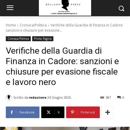
Home
Cronaca/Politica
Verifiche della Guardia di Finanza in Cadore:
sanzioni e chiusure per evasione...
Cronaca/Politica
Prima Pagina
Verifiche della Guardia di
Finanza in Cadore: sanzioni e
chiusure per evasione fiscale
e lavoro nero
Scritto da
redazione
24 Giugno 2026
587
0
Facebook
X
Pinterest