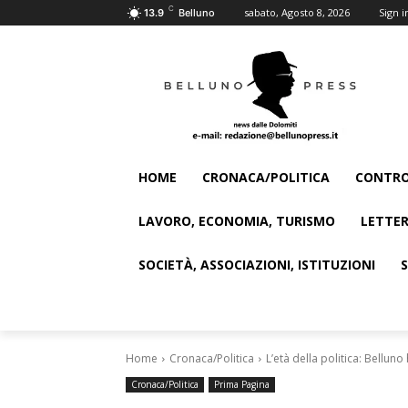
C
sabato, Agosto 8, 2026
Sign i
13.9
Belluno
HOME
CRONACA/POLITICA
CONTRO
LAVORO, ECONOMIA, TURISMO
LETTER
SOCIETÀ, ASSOCIAZIONI, ISTITUZIONI
Home
Cronaca/Politica
L’età della politica: Bellun
Cronaca/Politica
Prima Pagina