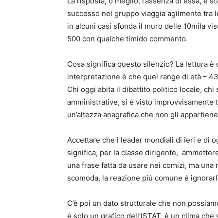
La risposta, o meglio, l’assenza di essa, è st
successo nel gruppo viaggia agilmente tra le
in alcuni casi sfonda il muro delle 10mila v
500 con qualche timido commento.
Cosa significa questo silenzio? La lettura è 
interpretazione è che quel range di età – 
Chi oggi abita il dibattito politico locale, chi
amministrative, si è visto improvvisamente t
un’altezza anagrafica che non gli appartiene
Accettare che i leader mondiali di ieri e di o
significa, per la classe dirigente, ammette
una frase fatta da usare nei comizi, ma una r
scomoda, la reazione più comune è ignorarl
C’è poi un dato strutturale che non possiam
è solo un grafico dell’ISTAT, è un clima che s