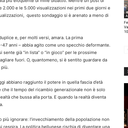
ata più eloquente di mille dibattiti. Mentre un post di
 2.000 e le 5.000 visualizzazioni nei primi due giorni e
isualizzazioni, questo sondaggio si è arenato a meno di
A
Fe
Va
10
duplice e, per molti versi, amara. La prima
43-47 anni – abbia agito come uno specchio deformante.
 si sente già “in lista” o “in gioco” per le prossime
agliare fuori. O, quantomeno, si è sentito guardare da
 più.
ggi abbiano raggiunto il potere in quella fascia d’età
re che il tempo del ricambio generazionale non è solo
ealtà che bussa alla porta. E quando la realtà diventa
a.
o più ignorare: l’invecchiamento della popolazione non
i respira. La politica bellunese rischia di diventare una