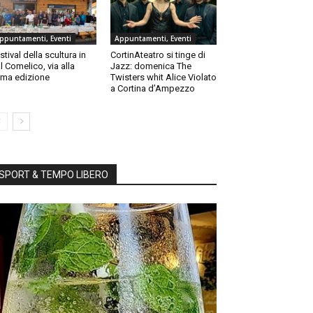
ppuntamenti, Eventi
Appuntamenti, Eventi
stival della scultura in
CortinAteatro si tinge di
l Comelico, via alla
Jazz: domenica The
ma edizione
Twisters whit Alice Violato
a Cortina d’Ampezzo
SPORT & TEMPO LIBERO