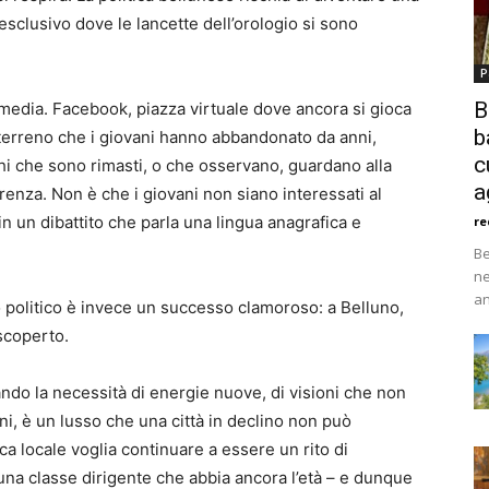
esclusivo dove le lancette dell’orologio si sono
P
B
 media. Facebook, piazza virtuale dove ancora si gioca
b
un terreno che i giovani hanno abbandonato da anni,
c
hi che sono rimasti, o che osservano, guardano alla
a
erenza. Non è che i giovani non siano interessati al
in un dibattito che parla una lingua anagrafica e
re
Be
ne
an
o politico è invece un successo clamoroso: a Belluno,
 scoperto.
ndo la necessità di energie nuove, di visioni che non
nni, è un lusso che una città in declino non può
ca locale voglia continuare a essere un rito di
 una classe dirigente che abbia ancora l’età – e dunque