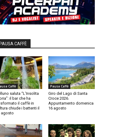
PAUSA CAFFÈ
ausa Caffè
Pausa Caffè
lluno saluta “L’Insolita
Giro del Lago di Santa
oria”: il bar che ha
Croce 2026.
asformato il caffè in
Appuntamento domenica
ltura chiude i battenti il
16 agosto
 agosto