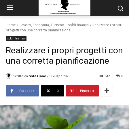
Home
Lavoro, Economia, Turismo
soldi finanza
Realizzare i propri
progetti con una corretta pianificazione
soldi finanza
Realizzare i propri progetti con
una corretta pianificazione
Scritto da
redazione
23 Giugno 2026
512
0
Facebook
X
Pinterest