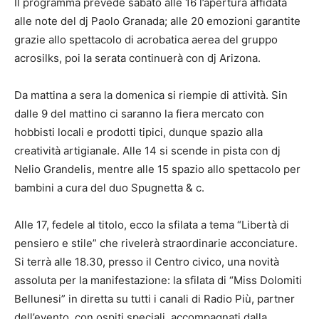
Il programma prevede sabato alle 16 l’apertura affidata
alle note del dj Paolo Granada; alle 20 emozioni garantite
grazie allo spettacolo di acrobatica aerea del gruppo
acrosilks, poi la serata continuerà con dj Arizona.
Da mattina a sera la domenica si riempie di attività. Sin
dalle 9 del mattino ci saranno la fiera mercato con
hobbisti locali e prodotti tipici, dunque spazio alla
creatività artigianale. Alle 14 si scende in pista con dj
Nelio Grandelis, mentre alle 15 spazio allo spettacolo per
bambini a cura del duo Spugnetta & c.
Alle 17, fedele al titolo, ecco la sfilata a tema “Libertà di
pensiero e stile” che rivelerà straordinarie acconciature.
Si terrà alle 18.30, presso il Centro civico, una novità
assoluta per la manifestazione: la sfilata di “Miss Dolomiti
Bellunesi” in diretta su tutti i canali di Radio Più, partner
dell’evento, con ospiti speciali, accompagnati dalla