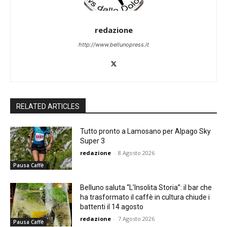
redazione
http://www.bellunopress.it
RELATED ARTICLES
Tutto pronto a Lamosano per Alpago Sky
Super 3
redazione
-
8 Agosto 2026
Pausa Caffè
Belluno saluta “L’Insolita Storia”: il bar che
ha trasformato il caffè in cultura chiude i
battenti il 14 agosto
redazione
-
7 Agosto 2026
Pausa Caffè