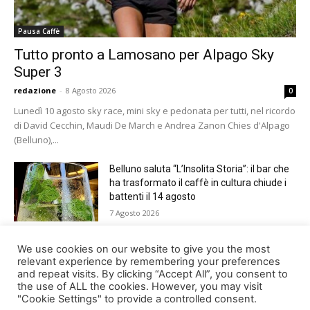
Pausa Caffè
Tutto pronto a Lamosano per Alpago Sky
Super 3
redazione
-
8 Agosto 2026
0
Lunedì 10 agosto sky race, mini sky e pedonata per tutti, nel ricordo
di David Cecchin, Maudi De March e Andrea Zanon Chies d'Alpago
(Belluno),...
Belluno saluta “L’Insolita Storia”: il bar che
ha trasformato il caffè in cultura chiude i
battenti il 14 agosto
7 Agosto 2026
Giro del Lago di Santa Croce 2026.
We use cookies on our website to give you the most
Appuntamento domenica 16 agosto
relevant experience by remembering your preferences
and repeat visits. By clicking “Accept All”, you consent to
7 Agosto 2026
the use of ALL the cookies. However, you may visit
"Cookie Settings" to provide a controlled consent.