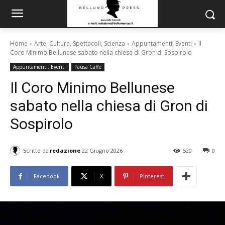
Home
Arte, Cultura, Spettacoli, Scienza
Appuntamenti, Eventi
Il
Coro Minimo Bellunese sabato nella chiesa di Gron di Sospirolo
Appuntamenti, Eventi
Pausa Caffè
Il Coro Minimo Bellunese
sabato nella chiesa di Gron di
Sospirolo
Scritto da
redazione
22 Giugno 2026
520
0
Facebook
X
Pinterest