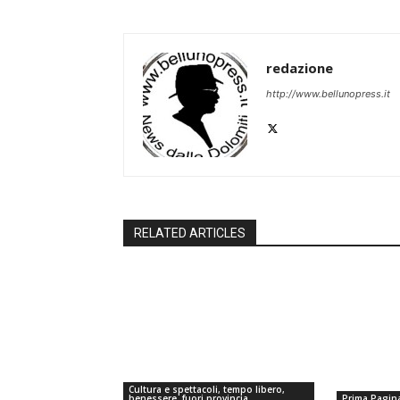
redazione
http://www.bellunopress.it
RELATED ARTICLES
Cultura e spettacoli, tempo libero,
benessere, fuori provincia
Prima Pagin