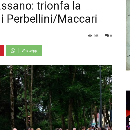
ssano: trionfa la
i Perbellini/Maccari
468
0
WhatsApp