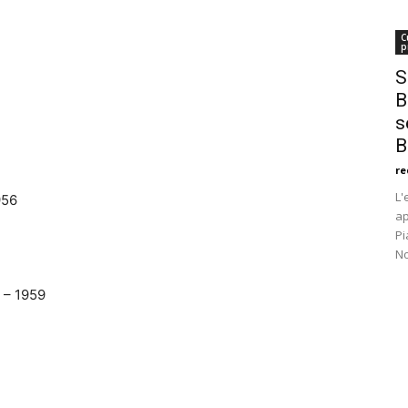
C
p
S
B
s
B
re
L'
956
ap
Pi
No
 – 1959