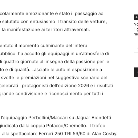
icolarmente emozionante è stato il passaggio ad
A
 salutato con entusiasmo il transito delle vetture,
No
 manifestazione ai territori attraversati.
il
ma
entato il momento culminante dell’intera
ubblico, ha accolto gli equipaggi in un’atmosfera di
 quattro giornate all’insegna della passione per le
to e di qualità. Lasciate le auto in esposizione a
o svolte le premiazioni nel suggestivo scenario del
lebrati i protagonisti dell’edizione 2026 e i risultati
grande condivisione e riconoscimento per tutti i
o l’equipaggio Perbellini/Maccari su Jaguar Biondetti
giudicata dalla coppia Polacco/Chemello. Il trofeo
 alla spettacolare Ferrari 250 TRI 59/60 di Alan Cosby.