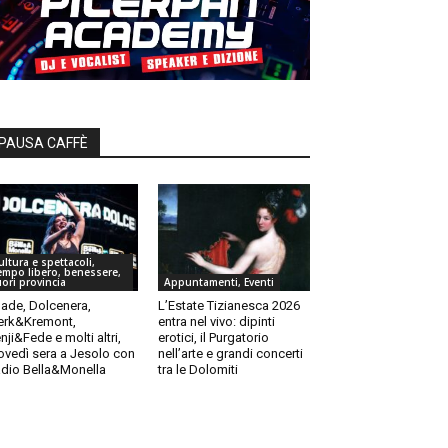
PAUSA CAFFÈ
ultura e spettacoli,
empo libero, benessere,
uori provincia
Appuntamenti, Eventi
ade, Dolcenera,
L’Estate Tizianesca 2026
rk&Kremont,
entra nel vivo: dipinti
nji&Fede e molti altri,
erotici, il Purgatorio
ovedì sera a Jesolo con
nell’arte e grandi concerti
dio Bella&Monella
tra le Dolomiti