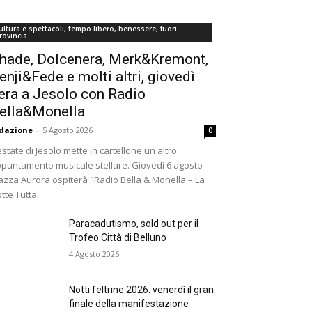
ultura e spettacoli, tempo libero, benessere, fuori
rovincia
hade, Dolcenera, Merk&Kremont,
enji&Fede e molti altri, giovedì
era a Jesolo con Radio
ella&Monella
dazione
-
5 Agosto 2026
0
estate di Jesolo mette in cartellone un altro
puntamento musicale stellare. Giovedì 6 agosto
azza Aurora ospiterà "Radio Bella & Monella – La
tte Tutta...
Paracadutismo, sold out per il
Trofeo Città di Belluno
4 Agosto 2026
Notti feltrine 2026: venerdì il gran
finale della manifestazione