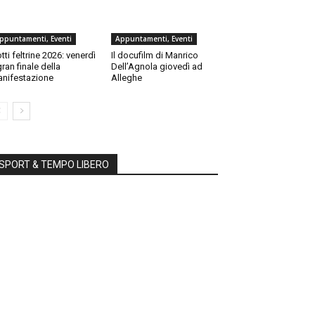
ppuntamenti, Eventi
Appuntamenti, Eventi
tti feltrine 2026: venerdì
Il docufilm di Manrico
 gran finale della
Dell’Agnola giovedì ad
nifestazione
Alleghe
SPORT & TEMPO LIBERO