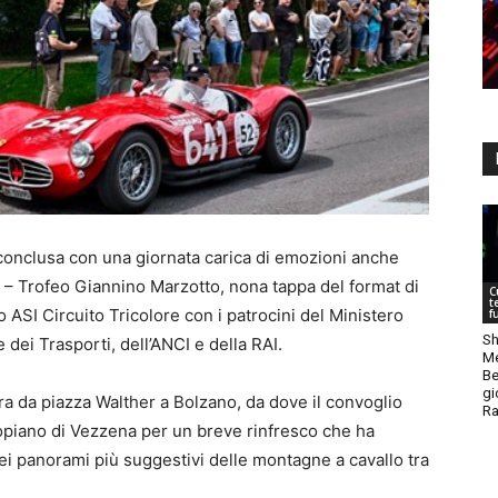
conclusa con una giornata carica di emozioni anche
– Trofeo Giannino Marzotto, nona tappa del format di
C
t
 ASI Circuito Tricolore con i patrocini del Ministero
f
Sh
e dei Trasporti, dell’ANCI e della RAI.
Me
Be
gi
ora da piazza Walther a Bolzano, da dove il convoglio
Ra
ltopiano di Vezzena per un breve rinfresco che ha
i panorami più suggestivi delle montagne a cavallo tra