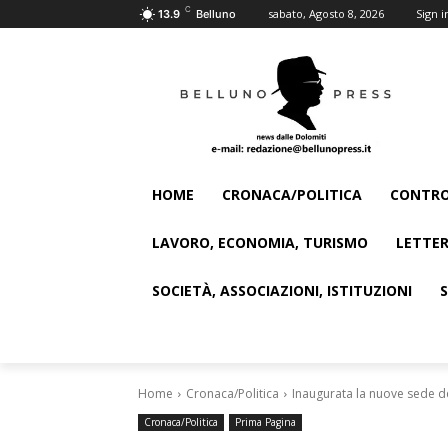
C
sabato, Agosto 8, 2026
Sign i
13.9
Belluno
HOME
CRONACA/POLITICA
CONTRO
LAVORO, ECONOMIA, TURISMO
LETTER
SOCIETÀ, ASSOCIAZIONI, ISTITUZIONI
Home
Cronaca/Politica
Inaugurata la nuove sede d
Cronaca/Politica
Prima Pagina