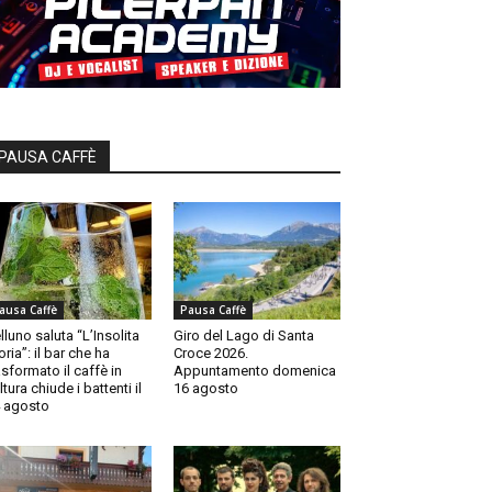
PAUSA CAFFÈ
ausa Caffè
Pausa Caffè
lluno saluta “L’Insolita
Giro del Lago di Santa
oria”: il bar che ha
Croce 2026.
asformato il caffè in
Appuntamento domenica
ltura chiude i battenti il
16 agosto
 agosto