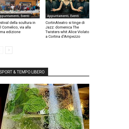
ppuntamenti, Eventi
Appuntamenti, Eventi
stival della scultura in
CortinAteatro si tinge di
l Comelico, via alla
Jazz: domenica The
ma edizione
Twisters whit Alice Violato
a Cortina d’Ampezzo
SPORT & TEMPO LIBERO