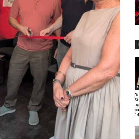
P
Be
St
tr
cu
14