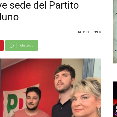
e sede del Partito
luno
1183
0
WhatsApp