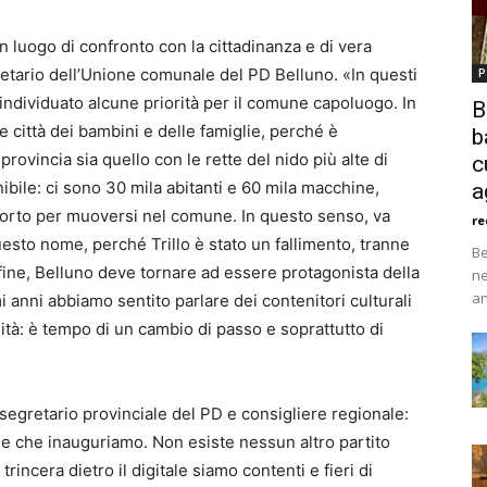
 luogo di confronto con la cittadinanza e di vera
etario dell’Unione comunale del PD Belluno. «In questi
P
individuato alcune priorità per il comune capoluogo. In
B
 città dei bambini e delle famiglie, perché è
b
ovincia sia quello con le rette del nido più alte di
c
nibile: ci sono 30 mila abitanti e 60 mila macchine,
a
porto per muoversi nel comune. In questo senso, va
re
uesto nome, perché Trillo è stato un fallimento, tranne
Be
Infine, Belluno deve tornare ad essere protagonista della
ne
an
imi anni abbiamo sentito parlare dei contenitori culturali
ità: è tempo di un cambio di passo e soprattutto di
segretario provinciale del PD e consigliere regionale:
e che inauguriamo. Non esiste nessun altro partito
rincera dietro il digitale siamo contenti e fieri di