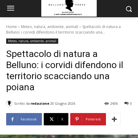
Home
Meteo, natura, ambiente, animali
Spettacolo di natura a
Belluno: i corvidi difendono il territorio scacciando una...
Meteo, natura, ambiente, animali
Spettacolo di natura a
Belluno: i corvidi difendono il
territorio scacciando una
poiana
Scritto da
redazione
20 Giugno 2026
2436
0
Facebook
X
Pinterest