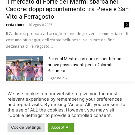
Il mercato di Forte dei Marmi sbarca nel
Cadore: doppi appuntamento tra Pieve e San
Vito a Ferragosto
redazione
-
10 Agosto 2026
0
Il Cadore si prepara ad accogliere uno degli eventi commerciali e di
costume più seguiti dell'estate bellunese. Nel cuore del fine
settimana di Ferragosto,...
Poker al Mestre con due reti per tempo:
nuovo passo avanti per la Dolomiti
Bellunesi
9 Agosto 2026
Paracadutismo, Trofeo Città di Belluno.
We use cookies on our website to give you the most
Germania davanti a tutti nella 37ma
relevant experience by remembering your preferences
and repeat visits. By clicking “Accept All”, you consent to
edizione
the use of ALL the cookies. However, you may visit
9 Agosto 2026
"Cookie Settings" to provide a controlled consent.
Cookie Settings
Accept All
© Newspaper WordPress Theme by TagDiv