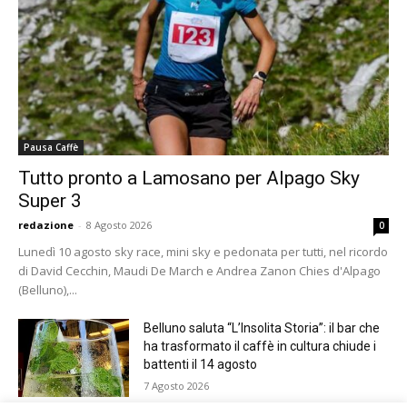
Pausa Caffè
Tutto pronto a Lamosano per Alpago Sky
Super 3
redazione
-
8 Agosto 2026
0
Lunedì 10 agosto sky race, mini sky e pedonata per tutti, nel ricordo
di David Cecchin, Maudi De March e Andrea Zanon Chies d'Alpago
(Belluno),...
Belluno saluta “L’Insolita Storia”: il bar che
ha trasformato il caffè in cultura chiude i
battenti il 14 agosto
7 Agosto 2026