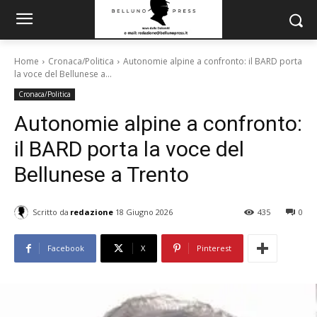
Home
Cronaca/Politica
Autonomie alpine a confronto: il BARD porta
la voce del Bellunese a...
Cronaca/Politica
Autonomie alpine a confronto:
il BARD porta la voce del
Bellunese a Trento
Scritto da
redazione
18 Giugno 2026
435
0
Facebook
X
Pinterest