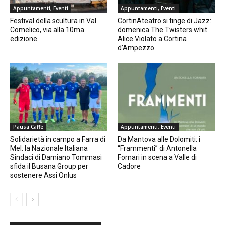
Appuntamenti, Eventi
Appuntamenti, Eventi
Festival della scultura in Val
CortinAteatro si tinge di Jazz:
Comelico, via alla 10ma
domenica The Twisters whit
edizione
Alice Violato a Cortina
d’Ampezzo
Pausa Caffè
Appuntamenti, Eventi
Solidarietà in campo a Farra di
Da Mantova alle Dolomiti: i
Mel: la Nazionale Italiana
“Frammenti” di Antonella
Sindaci di Damiano Tommasi
Fornari in scena a Valle di
sfida il Busana Group per
Cadore
sostenere Assi Onlus