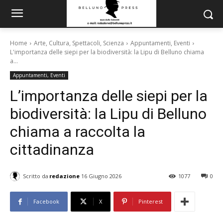
Home
Arte, Cultura, Spettacoli, Scienza
Appuntamenti, Eventi
L'importanza delle siepi per la biodiversità: la Lipu di Belluno chiama
a...
Appuntamenti, Eventi
L’importanza delle siepi per la
biodiversità: la Lipu di Belluno
chiama a raccolta la
cittadinanza
Scritto da
redazione
16 Giugno 2026
1077
0
Facebook
X
Pinterest