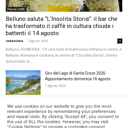
Pausa Caffè
Belluno saluta “L’Insolita Storia”: il bar che
ha trasformato il caffè in cultura chiude i
battenti il 14 agosto
redazione
-
7 Agosto 2026
0
Belluno, 07/08/2026 - C’è una nota di malinconia nell’aria in centro a
Belluno. Romana e Giuliana, le anime di "L’Insolita Storia", hanno
annunciato la...
Giro del Lago di Santa Croce 2026.
Appuntamento domenica 16 agosto
7 Agosto 2026
Belluno rende omaggio ai cugini
We use cookies on our website to give you the most
Alessandro e Andrea Bristot
relevant experience by remembering your preferences
and repeat visits. By clicking “Accept All”, you consent to
6 Agosto 2026
the use of ALL the cookies. However, you may visit
"Cookie Settings" to provide a controlled consent.