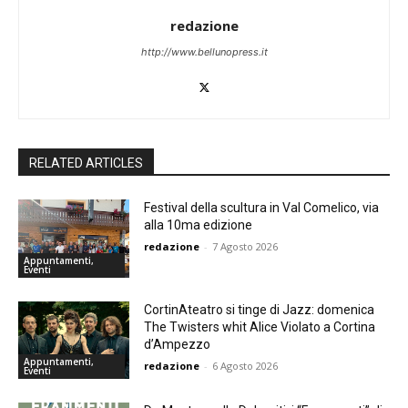
redazione
http://www.bellunopress.it
RELATED ARTICLES
Festival della scultura in Val Comelico, via
alla 10ma edizione
redazione
-
7 Agosto 2026
Appuntamenti,
Eventi
CortinAteatro si tinge di Jazz: domenica
The Twisters whit Alice Violato a Cortina
d’Ampezzo
Appuntamenti,
redazione
-
6 Agosto 2026
Eventi