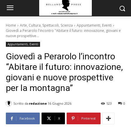
Home
Arte, Cultura, Spettacoli, Scienza
Appuntamenti, Eventi
Giovedì a Perarolo l'incontro "Abitare il futuro: innovazione, giovani e
nuove prospettive...
Appuntamenti, Eventi
Giovedì a Perarolo l’incontro
“Abitare il futuro: innovazione,
giovani e nuove prospettive
per la montagna”
Scritto da
redazione
16 Giugno 2026
523
0
Facebook
X
Pinterest