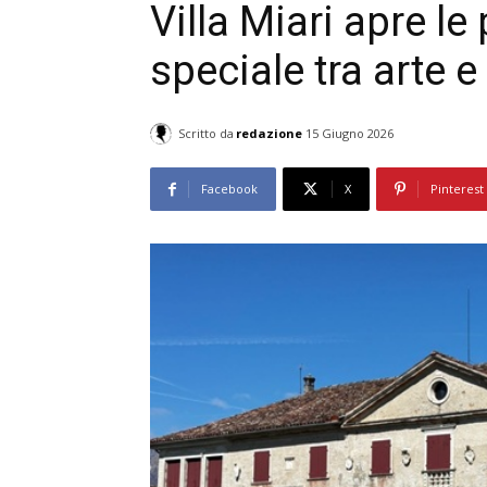
Villa Miari apre le
speciale tra arte 
Scritto da
redazione
15 Giugno 2026
Facebook
X
Pinterest