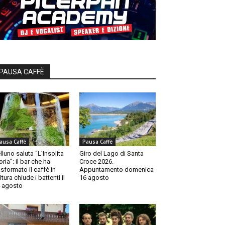
PAUSA CAFFÈ
ausa Caffè
Pausa Caffè
lluno saluta “L’Insolita
Giro del Lago di Santa
oria”: il bar che ha
Croce 2026.
asformato il caffè in
Appuntamento domenica
ltura chiude i battenti il
16 agosto
 agosto