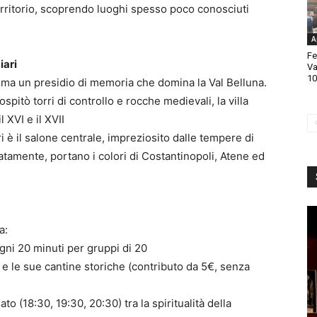
erritorio, scoprendo luoghi spesso poco conosciuti
A
Fe
iari
Va
10
, ma un presidio di memoria che domina la Val Belluna.
pitò torri di controllo e rocche medievali, la villa
l XVI e il XVII
ori è il salone centrale, impreziosito dalle tempere di
tatamente, portano i colori di Costantinopoli, Atene ed
a:
ogni 20 minuti per gruppi di 20
 e le sue cantine storiche (contributo da 5€, senza
to (18:30, 19:30, 20:30) tra la spiritualità della