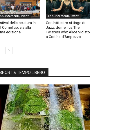
ppuntamenti, Eventi
Appuntamenti, Eventi
stival della scultura in
CortinAteatro si tinge di
l Comelico, via alla
Jazz: domenica The
ma edizione
Twisters whit Alice Violato
a Cortina d’Ampezzo
SPORT & TEMPO LIBERO