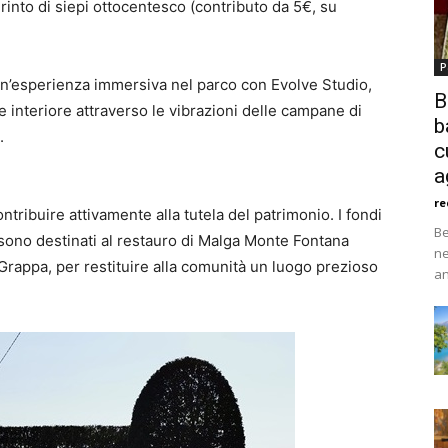
irinto di siepi ottocentesco (contributo da 5€, su
P
un’esperienza immersiva nel parco con Evolve Studio,
B
e interiore attraverso le vibrazioni delle campane di
b
.
c
a
re
ntribuire attivamente alla tutela del patrimonio. I fondi
Be
 sono destinati al restauro di Malga Monte Fontana
ne
Grappa, per restituire alla comunità un luogo prezioso
an