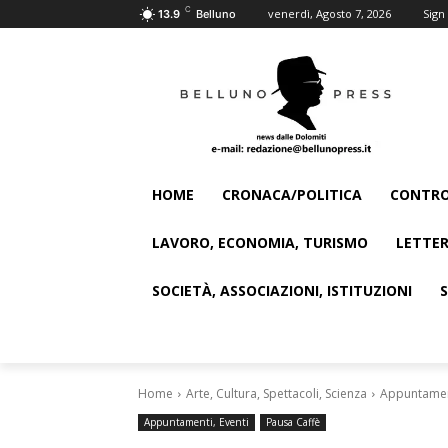
C
venerdì, Agosto 7, 2026
Sign 
13.9
Belluno
HOME
CRONACA/POLITICA
CONTRO
LAVORO, ECONOMIA, TURISMO
LETTER
SOCIETÀ, ASSOCIAZIONI, ISTITUZIONI
Home
Arte, Cultura, Spettacoli, Scienza
Appuntament
Appuntamenti, Eventi
Pausa Caffè