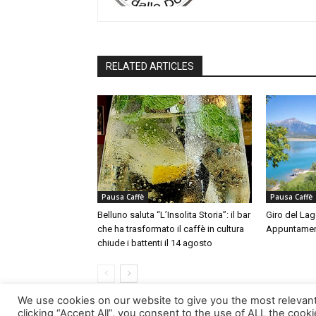
RELATED ARTICLES
Pausa Caffè
Pausa Caffè
Belluno saluta “L’Insolita Storia”: il bar
Giro del Lag
che ha trasformato il caffè in cultura
Appuntamen
chiude i battenti il 14 agosto
We use cookies on our website to give you the most relevan
clicking “Accept All”, you consent to the use of ALL the cook