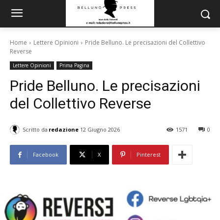
Home
Lettere Opinioni
Pride Belluno. Le precisazioni del Collettivo
Reverse
Lettere Opinioni
Prima Pagina
Pride Belluno. Le precisazioni
del Collettivo Reverse
Scritto da
redazione
12 Giugno 2026
1571
0
Facebook
X
Pinterest