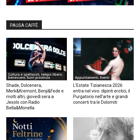
PAUSA CAFFÈ
Cultura e spettacoli, tempo libero,
benessere, fuori provincia
Appuntamenti, Eventi
Shade, Dolcenera,
L’Estate Tizianesca 2026
Merk&Kremont, Benji&Fede e
entra nel vivo: dipinti erotici, il
molti altri, giovedì sera a
Purgatorio nell’arte e grandi
Jesolo con Radio
concerti tra le Dolomiti
Bella&Monella