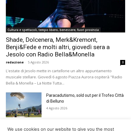
Cultura e spettacoli, tempo libero, benessere, fuori provincia
Shade, Dolcenera, Merk&Kremont,
Benji&Fede e molti altri, giovedì sera a
Jesolo con Radio Bella&Monella
redazione
-
5 Agosto 2026
0
L'estate di Jesolo mette in cartellone un altro appuntamento
musicale stellare. Giovedì 6 agosto Piazza Aurora ospiterà "Radio
Bella & Monella – La Notte Tutta...
Paracadutismo, sold out per il Trofeo Città
di Belluno
4 Agosto 2026
Notti feltrine 2026: venerdì il gran finale
We use cookies on our website to give you the most