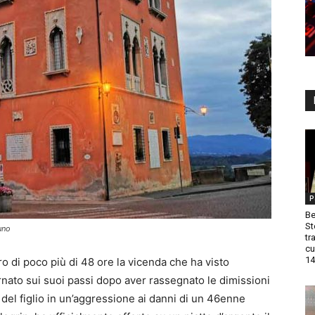
P
Be
St
uno
tr
cu
14
ro di poco più di 48 ore la vicenda che ha visto
rnato sui suoi passi dopo aver rassegnato le dimissioni
del figlio in un’aggressione ai danni di un 46enne