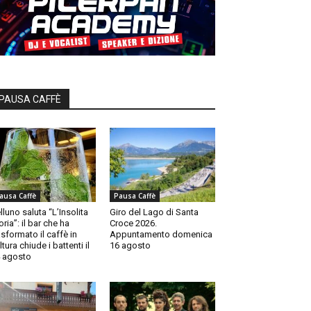
PAUSA CAFFÈ
ausa Caffè
Pausa Caffè
lluno saluta “L’Insolita
Giro del Lago di Santa
oria”: il bar che ha
Croce 2026.
asformato il caffè in
Appuntamento domenica
ltura chiude i battenti il
16 agosto
 agosto