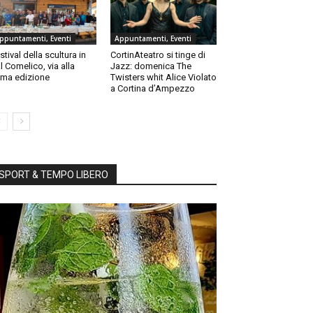
ppuntamenti, Eventi
Appuntamenti, Eventi
stival della scultura in
CortinAteatro si tinge di
l Comelico, via alla
Jazz: domenica The
ma edizione
Twisters whit Alice Violato
a Cortina d’Ampezzo
SPORT & TEMPO LIBERO