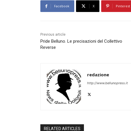
Facebook
X
Pinterest
Previous article
Pride Belluno. Le precisazioni del Collettivo
Reverse
redazione
http://www.bellunopress.it
RELATED ARTICLES