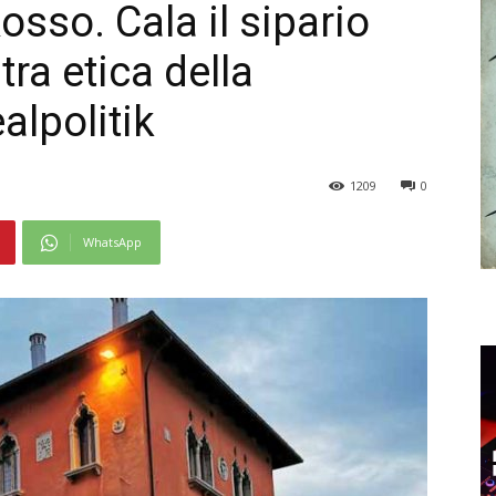
osso. Cala il sipario
tra etica della
ealpolitik
1209
0
WhatsApp