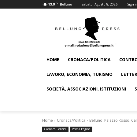
C
sabato, Agosto 8, 2026
Sign i
13.9
Belluno
HOME
CRONACA/POLITICA
CONTRO
LAVORO, ECONOMIA, TURISMO
LETTER
SOCIETÀ, ASSOCIAZIONI, ISTITUZIONI
Home
Cronaca/Politica
Belluno, Palazzo Rosso. Cala 
Cronaca/Politica
Prima Pagina