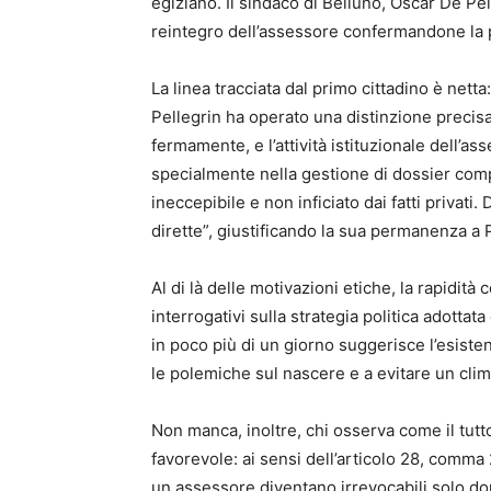
egiziano. Il sindaco di Belluno, Oscar De Pell
reintegro dell’assessore confermandone la 
La linea tracciata dal primo cittadino è netta
Pellegrin ha operato una distinzione precisa
fermamente, e l’attività istituzionale dell’as
specialmente nella gestione di dossier compl
ineccepibile e non inficiato dai fatti privati
dirette”, giustificando la sua permanenza a
Al di là delle motivazioni etiche, la rapidità 
interrogativi sulla strategia politica adottat
in poco più di un giorno suggerisce l’esisten
le polemiche sul nascere e a evitare un clim
Non manca, inoltre, chi osserva come il tut
favorevole: ai sensi dell’articolo 28, comma 
un assessore diventano irrevocabili solo dop