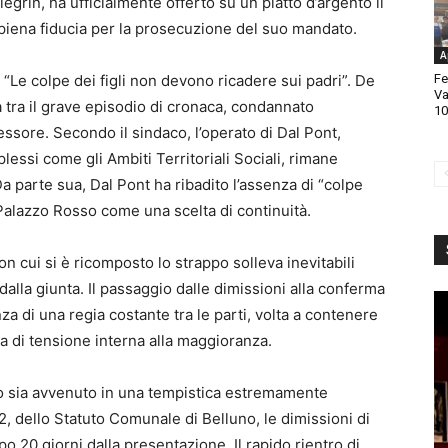
egrin, ha ufficialmente offerto su un piatto d’argento il
piena fiducia per la prosecuzione del suo mandato.
A
: “Le colpe dei figli non devono ricadere sui padri”. De
Fe
Va
 tra il grave episodio di cronaca, condannato
10
sessore. Secondo il sindaco, l’operato di Dal Pont,
essi come gli Ambiti Territoriali Sociali, rimane
. Da parte sua, Dal Pont ha ribadito l’assenza di “colpe
 Palazzo Rosso come una scelta di continuità.
con cui si è ricomposto lo strappo solleva inevitabili
a dalla giunta. Il passaggio dalle dimissioni alla conferma
za di una regia costante tra le parti, volta a contenere
a di tensione interna alla maggioranza.
to sia avvenuto in una tempistica estremamente
2, dello Statuto Comunale di Belluno, le dimissioni di
o 20 giorni dalla presentazione. Il rapido rientro di