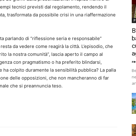
empi tecnici previsti dal regolamento, rendendo il
ta, trasformata da possibile crisi in una riaffermazione
P
B
b
ta parlando di “riflessione seria e responsabile”
c
, resta da vedere come reagirà la città. L’episodio, che
a
to la nostra comunità”, lascia aperto il campo al
ergenza con pragmatismo o ha preferito blindarsi,
re
he ha colpito duramente la sensibilità pubblica? La palla
Be
ne
azione delle opposizioni, che non mancheranno di far
an
unale che si preannuncia teso.