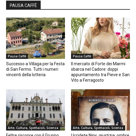
PAUSA CAFFÈ
Pausa Caffè
Pausa Caffè
Successo a Villaga per la Festa
Il mercato di Forte dei Marmi
di San Fermo. Tutti i numeri
sbarca nel Cadore: doppi
vincenti della lotteria
appuntamento tra Pieve e San
Vito a Ferragosto
Arte, Cultura, Spettacoli, Scienza
Arte, Cultura, Spettacoli, Scienza
Feltre riscopre con il Gruppo
Uccidete Niny: giustizia, ombre