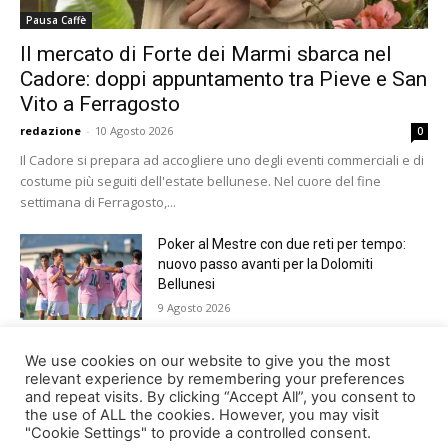
Pausa Caffè
Il mercato di Forte dei Marmi sbarca nel
Cadore: doppi appuntamento tra Pieve e San
Vito a Ferragosto
redazione
-
10 Agosto 2026
0
Il Cadore si prepara ad accogliere uno degli eventi commerciali e di
costume più seguiti dell'estate bellunese. Nel cuore del fine
settimana di Ferragosto,...
Poker al Mestre con due reti per tempo:
nuovo passo avanti per la Dolomiti
Bellunesi
9 Agosto 2026
Paracadutismo, Trofeo Città di Belluno.
We use cookies on our website to give you the most
Germania davanti a tutti nella 37ma
relevant experience by remembering your preferences
and repeat visits. By clicking “Accept All”, you consent to
edizione
the use of ALL the cookies. However, you may visit
9 Agosto 2026
"Cookie Settings" to provide a controlled consent.