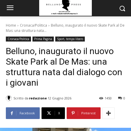
Home
Cronaca/Politica
Belluno, inaugurato il nuovo Skate Park al De
Mas: una struttura nata...
Cronaca/Politica
Prima Pagina
Sport, tempo libero
Belluno, inaugurato il nuovo
Skate Park al De Mas: una
struttura nata dal dialogo con
i giovani
Scritto da
redazione
12 Giugno 2026
1450
0
Facebook
X
Pinterest