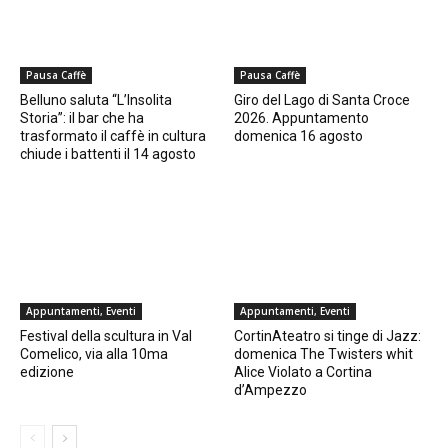
Pausa Caffè
Pausa Caffè
Belluno saluta “L’Insolita
Giro del Lago di Santa Croce
Storia”: il bar che ha
2026. Appuntamento
trasformato il caffè in cultura
domenica 16 agosto
chiude i battenti il 14 agosto
Appuntamenti, Eventi
Appuntamenti, Eventi
Festival della scultura in Val
CortinAteatro si tinge di Jazz:
Comelico, via alla 10ma
domenica The Twisters whit
edizione
Alice Violato a Cortina
d’Ampezzo