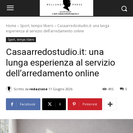
Home
Sport, tempo libero
Casaarredostudio.it: una lunga
esperienza al servizio dell’arredamento online
Sport, tempo libero
Casaarredostudio.it: una
lunga esperienza al servizio
dell’arredamento online
Scritto da
redazione
11 Giugno 2026
495
0
Facebook
X
Pinterest