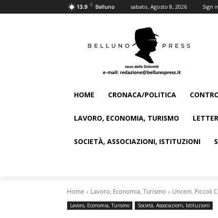
C
sabato, Agosto 8, 2026
Sign i
13.9
Belluno
HOME
CRONACA/POLITICA
CONTRO
LAVORO, ECONOMIA, TURISMO
LETTER
SOCIETÀ, ASSOCIAZIONI, ISTITUZIONI
Home
Lavoro, Economia, Turismo
Uncem. Piccoli C
Lavoro, Economia, Turismo
Società, Associazioni, Istituzioni