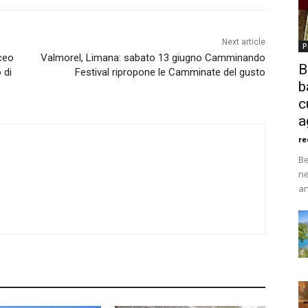
Next article
P
iceo
Valmorel, Limana: sabato 13 giugno Camminando
B
 di
Festival ripropone le Camminate del gusto
b
c
a
re
Be
ne
an