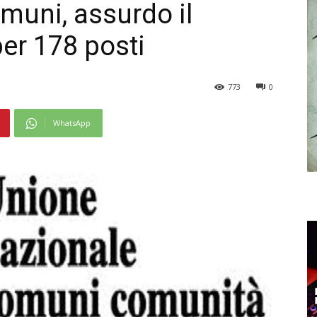
muni, assurdo il
er 178 posti
773
0
WhatsApp