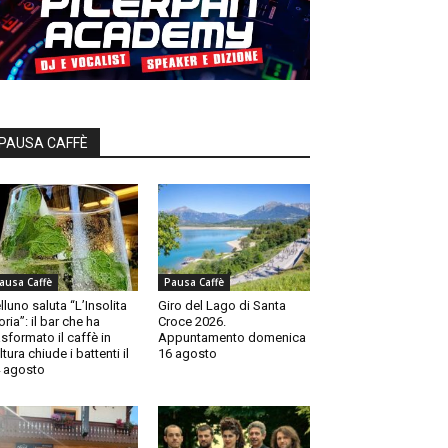
PAUSA CAFFÈ
ausa Caffè
Pausa Caffè
lluno saluta “L’Insolita
Giro del Lago di Santa
oria”: il bar che ha
Croce 2026.
asformato il caffè in
Appuntamento domenica
ltura chiude i battenti il
16 agosto
 agosto