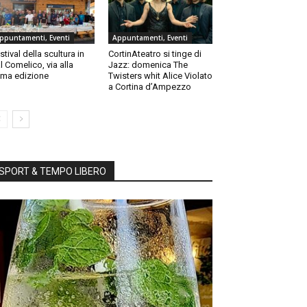
ppuntamenti, Eventi
Appuntamenti, Eventi
stival della scultura in
CortinAteatro si tinge di
l Comelico, via alla
Jazz: domenica The
ma edizione
Twisters whit Alice Violato
a Cortina d’Ampezzo
SPORT & TEMPO LIBERO