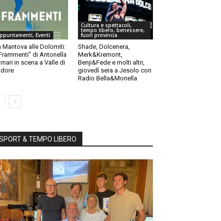
Cultura e spettacoli,
tempo libero, benessere,
ppuntamenti, Eventi
fuori provincia
 Mantova alle Dolomiti:
Shade, Dolcenera,
“Frammenti” di Antonella
Merk&Kremont,
rnari in scena a Valle di
Benji&Fede e molti altri,
dore
giovedì sera a Jesolo con
Radio Bella&Monella
SPORT & TEMPO LIBERO