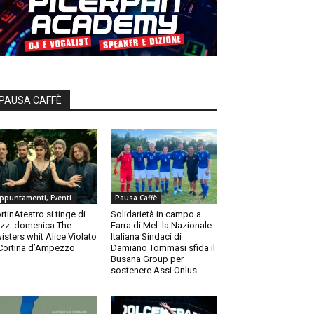
PAUSA CAFFÈ
ppuntamenti, Eventi
Pausa Caffè
rtinAteatro si tinge di
Solidarietà in campo a
zz: domenica The
Farra di Mel: la Nazionale
isters whit Alice Violato
Italiana Sindaci di
Cortina d’Ampezzo
Damiano Tommasi sfida il
Busana Group per
sostenere Assi Onlus