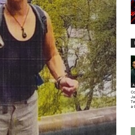
A
Co
Ja
Tw
a 