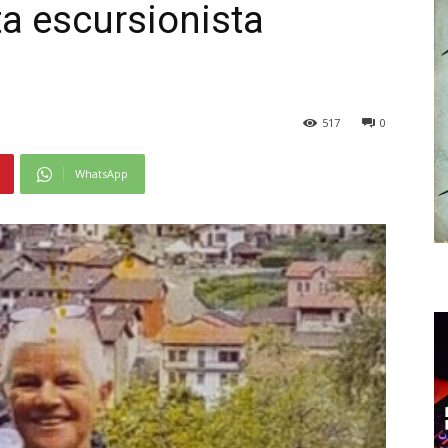
ta escursionista
517
0
WhatsApp