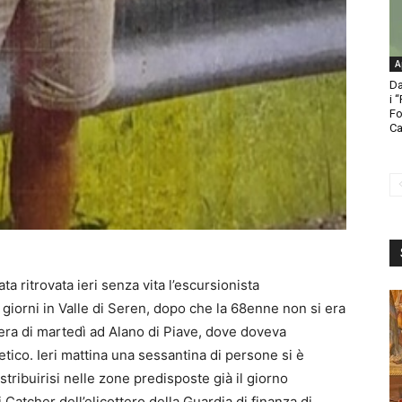
A
Da
i 
Fo
Ca
 ritrovata ieri senza vita l’escursionista
giorni in Valle di Seren, dopo che la 68enne non si era
sera di martedì ad Alano di Piave, dove doveva
tico. Ieri mattina una sessantina di persone si è
stribuirisi nelle zone predisposte già il giorno
 Catcher dell’elicottero della Guardia di finanza di