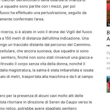
. Le squadre sono partite con i mezzi, per poi
el fuoco ha effettuato una perlustrazione, seguito da
vamente confermato l’area.
S
icerca, si è alzato in volo il drone dei Vigili del fuoco
B
 a 150 metri di distanza dall’ultima indicazione. Una
A
 lungo un tracciato distante dal percorso del Cammino.
re
-cellulare, che ancora suonava, due squadre si sono
Og
 sentiero, finché non sono stati rinvenuti una giacca e
e 
so
ritrovato il corpo senza vita della donna, nonché il
om
 dalla magistratura, la salma è stata imbarellata e issata
o di metri, trasportata alla macchina e da lì al campo
tero per la presenza di alcuni cavi molto alti delle
vista ritornare in direzione di Seren da Caupo verso le
no retico, potrebbe avere sbagliato sentiero