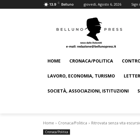
C
giovedì, Agosto 6, 2026
Sign i
13.9
Belluno
HOME
CRONACA/POLITICA
CONTRO
LAVORO, ECONOMIA, TURISMO
LETTER
SOCIETÀ, ASSOCIAZIONI, ISTITUZIONI
Home
Cronaca/Politica
Ritrovata senza vita escurs
Cronaca/Politica