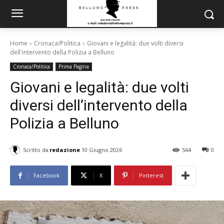
Home
Cronaca/Politica
Giovani e legalità: due volti diversi
dell'intervento della Polizia a Belluno
Cronaca/Politica
Prima Pagina
Giovani e legalità: due volti
diversi dell’intervento della
Polizia a Belluno
Scritto da
redazione
10 Giugno 2026
564
0
Facebook
X
Pinterest