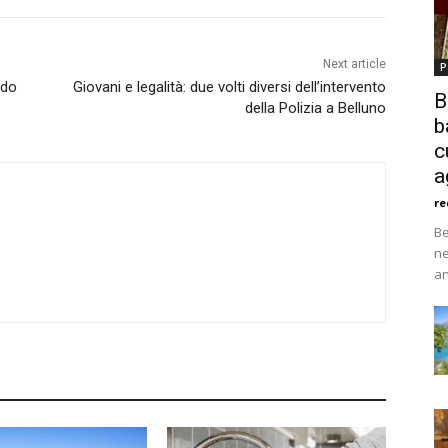
Next article
P
ndo
Giovani e legalità: due volti diversi dell’intervento
B
della Polizia a Belluno
b
c
a
re
Be
ne
an