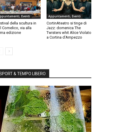
ppuntamenti, Eventi
Appuntamenti, Eventi
stival della scultura in
CortinAteatro si tinge di
l Comelico, via alla
Jazz: domenica The
ma edizione
Twisters whit Alice Violato
a Cortina d’Ampezzo
SPORT & TEMPO LIBERO