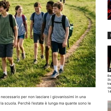
P
Be
St
tr
cu
14
 necessario per non lasciare i giovanissimi in una
 la scuola. Perchè l’estate è lunga ma quante sono le