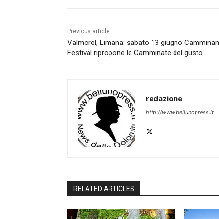
Previous article
Valmorel, Limana: sabato 13 giugno Cammina
Festival ripropone le Camminate del gusto
redazione
http://www.bellunopress.it
RELATED ARTICLES