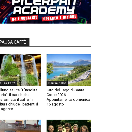
PAUSA CAFFÈ
ausa Caffè
Pausa Caffè
lluno saluta “L’Insolita
Giro del Lago di Santa
oria”: il bar che ha
Croce 2026.
asformato il caffè in
Appuntamento domenica
ltura chiude i battenti il
16 agosto
 agosto