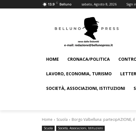
C
sabato, Agosto 8, 2026
Sign i
13.9
Belluno
HOME
CRONACA/POLITICA
CONTRO
LAVORO, ECONOMIA, TURISMO
LETTER
SOCIETÀ, ASSOCIAZIONI, ISTITUZIONI
Home
Scuola
Borgo Valbelluna: partecipAZIONE, il c
Scuola
Società, Associazioni, Istituzioni