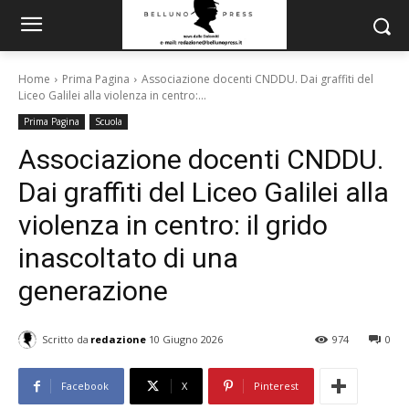
Home
Prima Pagina
Associazione docenti CNDDU. Dai graffiti del
Liceo Galilei alla violenza in centro:...
Prima Pagina
Scuola
Associazione docenti CNDDU.
Dai graffiti del Liceo Galilei alla
violenza in centro: il grido
inascoltato di una
generazione
Scritto da
redazione
10 Giugno 2026
974
0
Facebook
X
Pinterest