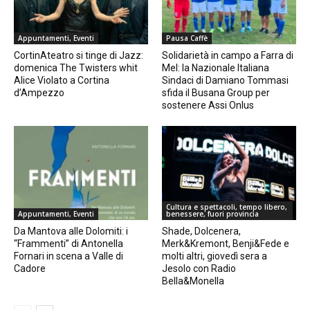
Appuntamenti, Eventi
Pausa Caffè
CortinAteatro si tinge di Jazz:
Solidarietà in campo a Farra di
domenica The Twisters whit
Mel: la Nazionale Italiana
Alice Violato a Cortina
Sindaci di Damiano Tommasi
d’Ampezzo
sfida il Busana Group per
sostenere Assi Onlus
Cultura e spettacoli, tempo libero,
Appuntamenti, Eventi
benessere, fuori provincia
Da Mantova alle Dolomiti: i
Shade, Dolcenera,
“Frammenti” di Antonella
Merk&Kremont, Benji&Fede e
Fornari in scena a Valle di
molti altri, giovedì sera a
Cadore
Jesolo con Radio
Bella&Monella