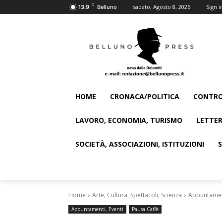
C
sabato, Agosto 8, 2026
Sign i
13.9
Belluno
HOME
CRONACA/POLITICA
CONTRO
LAVORO, ECONOMIA, TURISMO
LETTER
SOCIETÀ, ASSOCIAZIONI, ISTITUZIONI
Home
Arte, Cultura, Spettacoli, Scienza
Appuntament
Appuntamenti, Eventi
Pausa Caffè