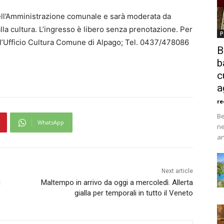
i dell’Amministrazione comunale e sarà moderata da
la cultura. L’ingresso è libero senza prenotazione. Per
P
e l’Ufficio Cultura Comune di Alpago; Tel. 0437/478086
B
b
c
a
re
Be
WhatsApp
ne
an
Next article
i
Maltempo in arrivo da oggi a mercoledì. Allerta
gialla per temporali in tutto il Veneto