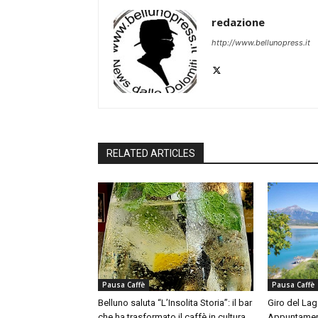
redazione
http://www.bellunopress.it
RELATED ARTICLES
Pausa Caffè
Pausa Caffè
Belluno saluta “L’Insolita Storia”: il bar
Giro del Lag
che ha trasformato il caffè in cultura
Appuntamen