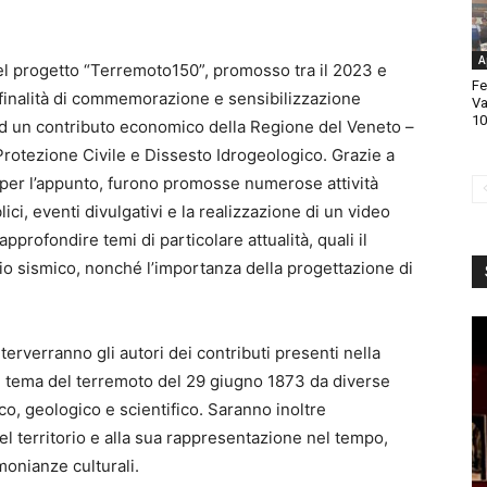
A
del progetto “Terremoto150”, promosso tra il 2023 e
Fe
 finalità di commemorazione e sensibilizzazione
Va
10
e ad un contributo economico della Regione del Veneto –
 Protezione Civile e Dissesto Idrogeologico. Grazie a
24 per l’appunto, furono promosse numerose attività
blici, eventi divulgativi e la realizzazione di un video
pprofondire temi di particolare attualità, quali il
hio sismico, nonché l’importanza della progettazione di
erverranno gli autori dei contributi presenti nella
il tema del terremoto del 29 giugno 1873 da diverse
ico, geologico e scientifico. Saranno inoltre
del territorio e alla sua rappresentazione nel tempo,
monianze culturali.