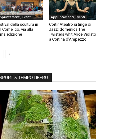
ppuntamenti, Eventi
Appuntamenti, Eventi
stival della scultura in
CortinAteatro si tinge di
l Comelico, via alla
Jazz: domenica The
ma edizione
Twisters whit Alice Violato
a Cortina d’Ampezzo
SPORT & TEMPO LIBERO