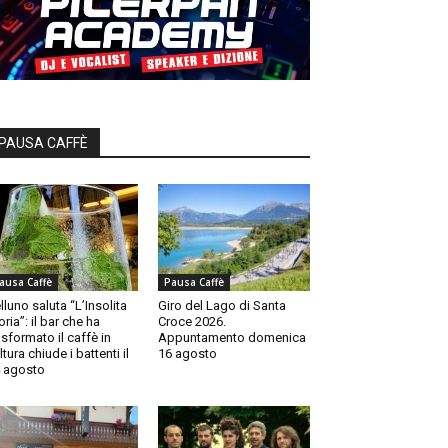
PAUSA CAFFÈ
ausa Caffè
Pausa Caffè
lluno saluta “L’Insolita
Giro del Lago di Santa
oria”: il bar che ha
Croce 2026.
asformato il caffè in
Appuntamento domenica
ltura chiude i battenti il
16 agosto
 agosto