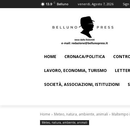
C
venerdì, Agosto 7, 2026
Sign 
13.9
Belluno
HOME
CRONACA/POLITICA
CONTRO
LAVORO, ECONOMIA, TURISMO
LETTER
SOCIETÀ, ASSOCIAZIONI, ISTITUZIONI
Home
Meteo, natura, ambiente, animali
Maltempo in
Meteo, natura, ambiente, animali