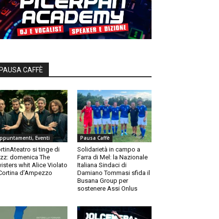
PAUSA CAFFÈ
ppuntamenti, Eventi
Pausa Caffè
rtinAteatro si tinge di
Solidarietà in campo a
zz: domenica The
Farra di Mel: la Nazionale
isters whit Alice Violato
Italiana Sindaci di
Cortina d’Ampezzo
Damiano Tommasi sfida il
Busana Group per
sostenere Assi Onlus