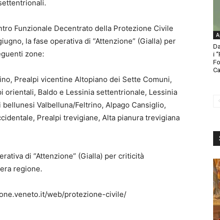
ettentrionali.
entro Funzionale Decentrato della Protezione Civile
A
iugno, la fase operativa di “Attenzione” (Gialla) per
Da
seguenti zone:
i 
Fo
Ca
trino, Prealpi vicentine Altopiano dei Sette Comuni,
 orientali, Baldo e Lessinia settentrionale, Lessinia
 bellunesi Valbelluna/Feltrino, Alpago Cansiglio,
ccidentale, Prealpi trevigiane, Alta pianura trevigiana
ativa di “Attenzione” (Gialla) per criticità
tera regione.
one.veneto.it/web/protezione-civile/