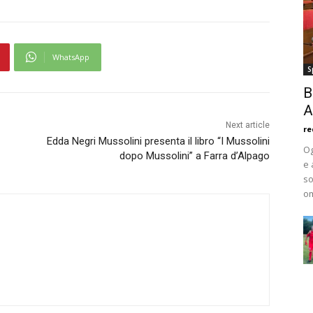
WhatsApp
S
B
A
Next article
re
Edda Negri Mussolini presenta il libro “I Mussolini
Og
dopo Mussolini” a Farra d’Alpago
e 
so
om