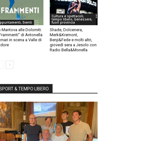
Cultura e spettacoli,
tempo libero, benessere,
ppuntamenti, Eventi
fuori provincia
 Mantova alle Dolomiti:
Shade, Dolcenera,
“Frammenti” di Antonella
Merk&Kremont,
rnari in scena a Valle di
Benji&Fede e molti altri,
dore
giovedì sera a Jesolo con
Radio Bella&Monella
SPORT & TEMPO LIBERO