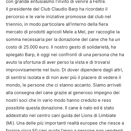
con grande entusiasmo l’invito di venire a Feltre.
Il presidente del Club Claudio Barp ha ricordato il
percorso e le varie iniziative promosse dal club nel
triennio, in modo particolare all’interno della fiera
mercato di prodotti agricoli Mele a Mel, per raccoglie la
somma necessaria per la donazione del cane che ha un
costo di 25.000 euro. Il nostro gesto di solidarietà, ha
spiegato Barp, è oggi nei confronti di una persona che ha
avuto la sfortuna di aver perso la vista e di trovarsi
improvvisamente nel buio. Di dover dipendere dagli altri,
di sentirsi isolata e di non aver più il piacere di vedere il
mondo, le persone che ci stanno accanto. Siamo arrivati
alla consegna del cane grazie al generoso impegno dei
nostri soci che in vario modo hanno creduto e reso
possibile questa donazione. Il cane è nato ed è stato
addestrato nel centro cani guida del Lions di Limbiate
(Mi). Una delle più importanti realtà europee che riesce a
fornire circa 50 cani guida l’anno a persone non vendenti