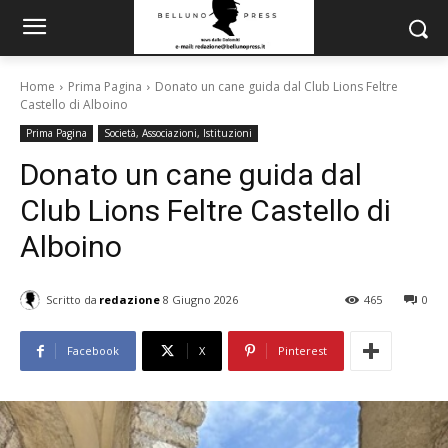
Home
Prima Pagina
Donato un cane guida dal Club Lions Feltre
Castello di Alboino
Prima Pagina
Società, Associazioni, Istituzioni
Donato un cane guida dal
Club Lions Feltre Castello di
Alboino
Scritto da
redazione
8 Giugno 2026
465
0
Facebook
X
Pinterest