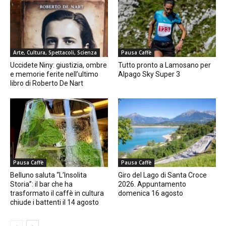
Arte, Cultura, Spettacoli, Scienza
Pausa Caffè
Uccidete Niny: giustizia, ombre
Tutto pronto a Lamosano per
e memorie ferite nell’ultimo
Alpago Sky Super 3
libro di Roberto De Nart
Pausa Caffè
Pausa Caffè
Belluno saluta “L’Insolita
Giro del Lago di Santa Croce
Storia”: il bar che ha
2026. Appuntamento
trasformato il caffè in cultura
domenica 16 agosto
chiude i battenti il 14 agosto