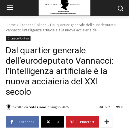
Home
Cronaca/Politica
Dal quartier generale dell'eurodeputato
Vannacci: l’intelligenza artificiale è la nuova acciaieria del...
Cronaca/Politica
Dal quartier generale
dell’eurodeputato Vannacci:
l’intelligenza artificiale è la
nuova acciaieria del XXI
secolo
Scritto da
redazione
7 Giugno 2026
552
0
Facebook
X
Pinterest