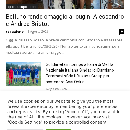
Sport, tempo libero
Belluno rende omaggio ai cugini Alessandro
e Andrea Bristot
redazione
-
6 Agosto 2026
0
Oggi a Palazzo Rosso la breve cerimonia con Sindaco e assessore
allo sport Belluno, 06/08/2026 - Non soltanto un riconoscimento ai
risultati sportivi, ma un omaggio...
Solidarietà in campo a Farra di Mel: la
Nazionale Italiana Sindaci di Damiano
Tommasi sfida il Busana Group per
sostenere Assi Onlus
6 Agosto 2026
Shade, Dolcenera, Merk&Kremont,
We use cookies on our website to give you the most
Benji&Fede e molti altri, giovedì sera a
relevant experience by remembering your preferences
and repeat visits. By clicking “Accept All”, you consent to
Jesolo con Radio Bella&Monella
the use of ALL the cookies. However, you may visit
5 Agosto 2026
"Cookie Settings" to provide a controlled consent.