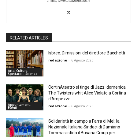
http://www.bellunopress.it
RELATED ARTICLES
Isbrec. Dimissioni del direttore Bacchetti
redazione
-
6 Agosto 2026
Arte, Cultura,
Spettacoli, Scienza
CortinAteatro si tinge di Jazz: domenica
The Twisters whit Alice Violato a Cortina
d’Ampezzo
Appuntamenti,
redazione
-
6 Agosto 2026
Eventi
Solidarietà in campo a Farra di Mel: la
Nazionale Italiana Sindaci di Damiano
Tommasi sfida il Busana Group per