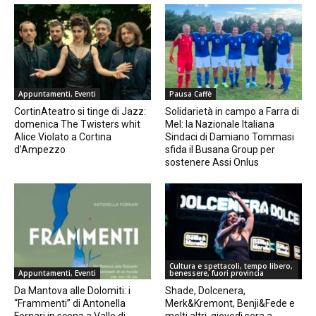
Appuntamenti, Eventi
Pausa Caffè
CortinAteatro si tinge di Jazz:
Solidarietà in campo a Farra di
domenica The Twisters whit
Mel: la Nazionale Italiana
Alice Violato a Cortina
Sindaci di Damiano Tommasi
d’Ampezzo
sfida il Busana Group per
sostenere Assi Onlus
Cultura e spettacoli, tempo libero,
Appuntamenti, Eventi
benessere, fuori provincia
Da Mantova alle Dolomiti: i
Shade, Dolcenera,
“Frammenti” di Antonella
Merk&Kremont, Benji&Fede e
Fornari in scena a Valle di
molti altri, giovedì sera a