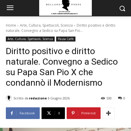
Home
Arte, Cultura, Spettacoli, Scienza
Diritto positivo e diritto
naturale. Convegno a Sedico su Papa San Pio...
Arte, Cultura, Spettacoli, Scienza
Pausa Caffè
Diritto positivo e diritto
naturale. Convegno a Sedico
su Papa San Pio X che
condannò il Modernismo
Scritto da
redazione
6 Giugno 2026
530
0
Facebook
X
Pinterest