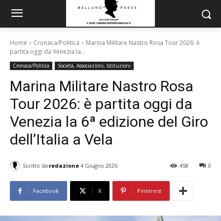
Home
Cronaca/Politica
Marina Militare Nastro Rosa Tour 2026: è
partita oggi da Venezia la...
Cronaca/Politica
Società, Associazioni, Istituzioni
Marina Militare Nastro Rosa
Tour 2026: è partita oggi da
Venezia la 6ª edizione del Giro
dell’Italia a Vela
Scritto da
redazione
4 Giugno 2026
458
0
Facebook
X
Pinterest