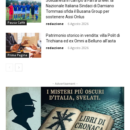
Solidarietà in campo a Farra di Mel: la
Nazionale Italiana Sindaci di Damiano
Tommasi sfida il Busana Group per
sostenere Assi Onlus
Pausa Caffè
redazione
-
6 Agosto 2026
Patrimonio storico in vendita: villa Polit di
Trichiana ed ex Omni a Belluno all’asta
redazione
-
6 Agosto 2026
Prima Pagina
- Advertisement -