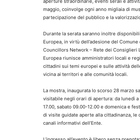
aperture straordinarie, eventi serali e attivit
maggio, coinvolge ogni anno migliaia di muse
partecipazione del pubblico e la valorizzazi
Durante la serata saranno inoltre disponibili
Europea, in virtù dell’adesione del Comune 
Councillors Network – Rete dei Consiglieri L
Europea riunisce amministratori locali e regi
cittadini sui temi europei e sulle attività d
vicina ai territori e alle comunità locali.
La mostra, inaugurata lo scorso 28 marzo sa
visitabile negli orari di apertura: da lunedì
17.00, sabato 09.00-12.00 e domenica e fest
di visite guidate aperte alla cittadinanza, l
canali informativi dell’Ente.
L’ingresso all’evento è libero senza prenotaz