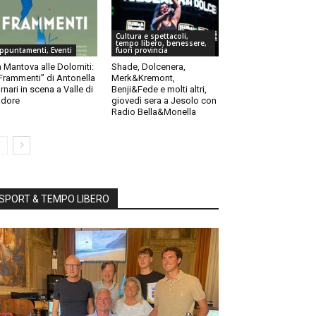
Cultura e spettacoli,
tempo libero, benessere,
ppuntamenti, Eventi
fuori provincia
 Mantova alle Dolomiti:
Shade, Dolcenera,
“Frammenti” di Antonella
Merk&Kremont,
rnari in scena a Valle di
Benji&Fede e molti altri,
dore
giovedì sera a Jesolo con
Radio Bella&Monella
SPORT & TEMPO LIBERO