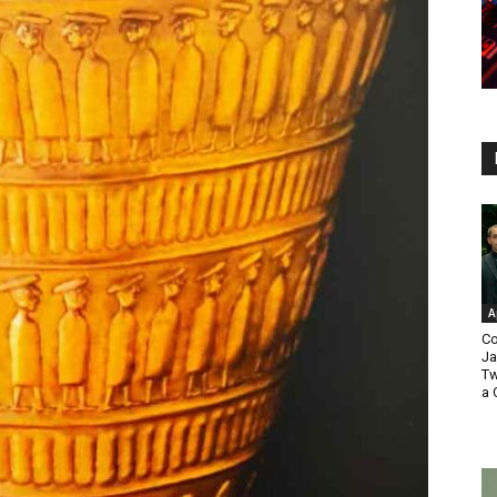
A
Co
Ja
Tw
a 