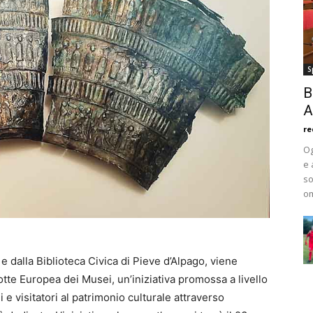
S
B
A
re
Og
e 
so
om
 dalla Biblioteca Civica di Pieve d’Alpago, viene
tte Europea dei Musei, un’iniziativa promossa a livello
i e visitatori al patrimonio culturale attraverso