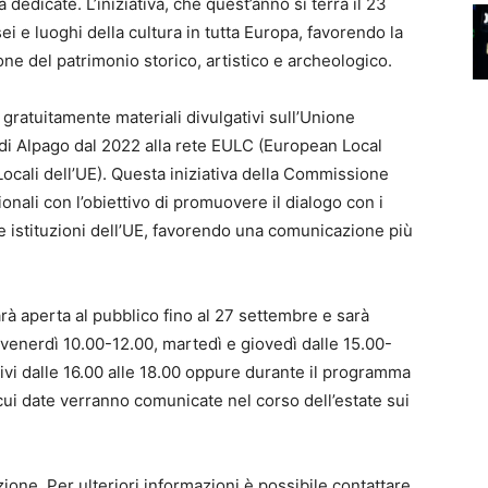
à dedicate. L’iniziativa, che quest’anno si terrà il 23
i e luoghi della cultura in tutta Europa, favorendo la
one del patrimonio storico, artistico e archeologico.
 gratuitamente materiali divulgativi sull’Unione
di Alpago dal 2022 alla rete EULC (European Local
ocali dell’UE). Questa iniziativa della Commissione
onali con l’obiettivo di promuovere il dialogo con i
elle istituzioni dell’UE, favorendo una comunicazione più
rà aperta al pubblico fino al 27 settembre e sarà
 a venerdì 10.00-12.00, martedì e giovedì dalle 15.00-
ivi dalle 16.00 alle 18.00 oppure durante il programma
e cui date verranno comunicate nel corso dell’estate sui
ione. Per ulteriori informazioni è possibile contattare