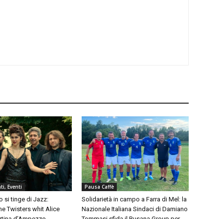
i, Eventi
Pausa Caffè
 si tinge di Jazz:
Solidarietà in campo a Farra di Mel: la
e Twisters whit Alice
Nazionale Italiana Sindaci di Damiano
ortina d’Ampezzo
Tommasi sfida il Busana Group per