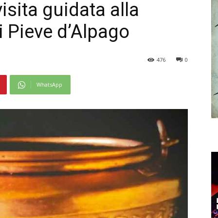
isita guidata alla
i Pieve d’Alpago
476
0
WhatsApp