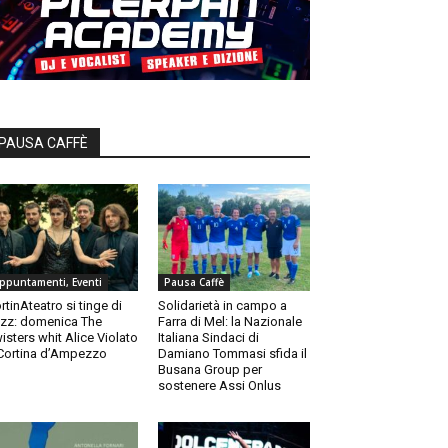
PAUSA CAFFÈ
ppuntamenti, Eventi
Pausa Caffè
rtinAteatro si tinge di
Solidarietà in campo a
zz: domenica The
Farra di Mel: la Nazionale
isters whit Alice Violato
Italiana Sindaci di
Cortina d’Ampezzo
Damiano Tommasi sfida il
Busana Group per
sostenere Assi Onlus