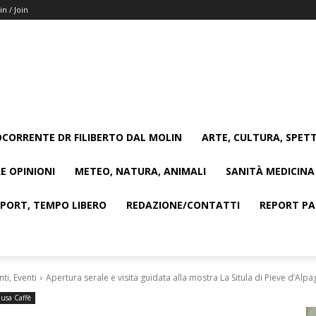
in / Join
CORRENTE DR FILIBERTO DAL MOLIN
ARTE, CULTURA, SPETT
E OPINIONI
METEO, NATURA, ANIMALI
SANITÀ MEDICINA
SPORT, TEMPO LIBERO
REDAZIONE/CONTATTI
REPORT PAG
i, Eventi
Apertura serale e visita guidata alla mostra La Situla di Pieve d’Alp
usa Caffè