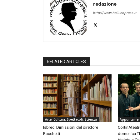
redazione
http://www.bellunopress.it
RELATED ARTICLES
Arte, Cultura, Spettacoli, Scienza
Appuntament
Isbrec. Dimissioni del direttore
CortinAteatro
Bacchetti
domenica Th
Violato a C