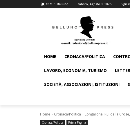
C
sabato, Agosto 8, 2026
Sign i
13.9
Belluno
HOME
CRONACA/POLITICA
CONTRO
LAVORO, ECONOMIA, TURISMO
LETTER
SOCIETÀ, ASSOCIAZIONI, ISTITUZIONI
Home
Cronaca/Politica
Longarone. Rui de la Crose,
Cronaca/Politica
Prima Pagina