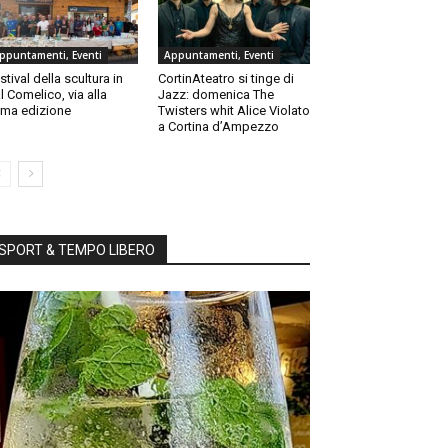
ppuntamenti, Eventi
Appuntamenti, Eventi
stival della scultura in
CortinAteatro si tinge di
l Comelico, via alla
Jazz: domenica The
ma edizione
Twisters whit Alice Violato
a Cortina d’Ampezzo
SPORT & TEMPO LIBERO