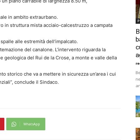
 un piano carrabile di larghezza 8.50 m,
cale in ambito extraurbano.
P
o in struttura mista acciaio-calcestruzzo a campata
B
b
spalle alle estremità dell’impalcato.
c
istemazione del canalone. L’intervento riguarda la
a
 e geologica del Rui de la Crose, a monte e valle della
re
Be
o storico che va a mettere in sicurezza un’area i cui
ne
ziali”, conclude il Sindaco.
an
WhatsApp