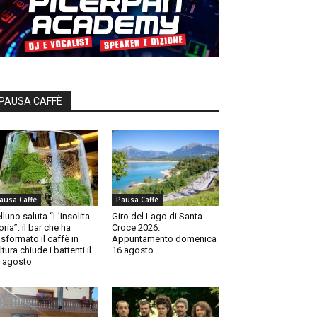
PAUSA CAFFÈ
ausa Caffè
Pausa Caffè
lluno saluta “L’Insolita
Giro del Lago di Santa
oria”: il bar che ha
Croce 2026.
asformato il caffè in
Appuntamento domenica
ltura chiude i battenti il
16 agosto
 agosto