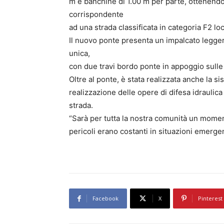
m e banchine di 1.00 m per parte, ottenendo
corrispondente
ad una strada classificata in categoria F2 lo
Il nuovo ponte presenta un impalcato legger
unica,
con due travi bordo ponte in appoggio sulle 
Oltre al ponte, è stata realizzata anche la s
realizzazione delle opere di difesa idraulica
strada.
“Sarà per tutta la nostra comunità un moment
pericoli erano costanti in situazioni emergen
Facebook
X
Pinterest