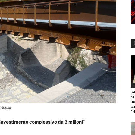
P
Be
St
tr
cu
ortogna
14
investimento complessivo da 3 milioni”