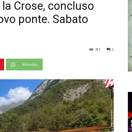
 la Crose, concluso
uovo ponte. Sabato
787
0
WhatsApp