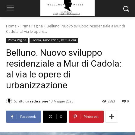
Home
Prima Pagina
Belluno. Nuovo sviluppo residenziale a Mur di
Cadola: al via le opere...
Prima Pagina
Società, Associazioni, Istituzioni
Belluno. Nuovo sviluppo
residenziale a Mur di Cadola:
al via le opere di
urbanizzazione
Scritto da
redazione
13 Maggio 2026
2883
0
Facebook
X
Pinterest