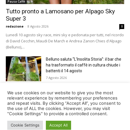
Pausa Caffè
Tutto pronto a Lamosano per Alpago Sky
Super 3
redazione
-
8 Agosto 2026
0
Lunedì 10 agosto sky race, mini sky e pedonata per tutti, nel ricordo
di David Cecchin, Maudi De March e Andrea Zanon Chies d'Alpago
(Belluno),...
Belluno saluta “L’Insolita Storia”: il bar che
ha trasformato il caffè in cultura chiude i
battenti il 14 agosto
7 Agosto 2026
Giro del Lago di Santa Croce 2026.
We use cookies on our website to give you the most
Appuntamento domenica 16 agosto
relevant experience by remembering your preferences
and repeat visits. By clicking “Accept All”, you consent to
7 Agosto 2026
the use of ALL the cookies. However, you may visit
"Cookie Settings" to provide a controlled consent.
Cookie Settings
Accept All