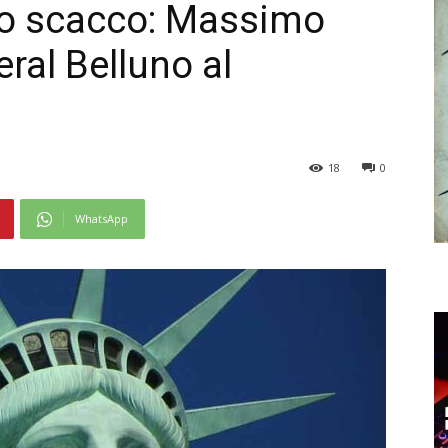
to scacco: Massimo
eral Belluno al
18
0
WhatsApp