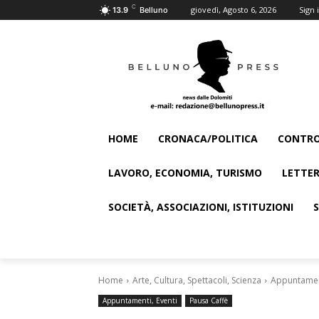
C
giovedì, Agosto 6, 2026
Sign i
13.9
Belluno
HOME
CRONACA/POLITICA
CONTRO
LAVORO, ECONOMIA, TURISMO
LETTER
SOCIETÀ, ASSOCIAZIONI, ISTITUZIONI
Home
Arte, Cultura, Spettacoli, Scienza
Appuntament
Appuntamenti, Eventi
Pausa Caffè