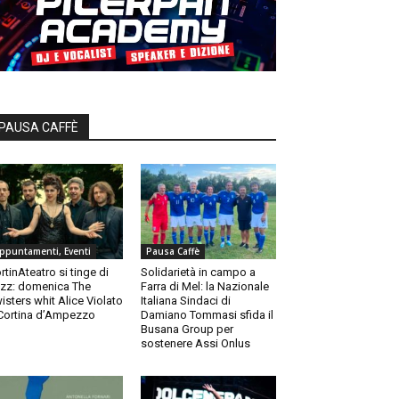
PAUSA CAFFÈ
ppuntamenti, Eventi
Pausa Caffè
rtinAteatro si tinge di
Solidarietà in campo a
zz: domenica The
Farra di Mel: la Nazionale
isters whit Alice Violato
Italiana Sindaci di
Cortina d’Ampezzo
Damiano Tommasi sfida il
Busana Group per
sostenere Assi Onlus