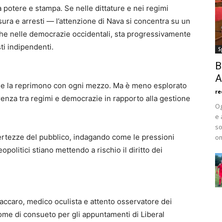
a potere e stampa. Se nelle dittature e nei regimi
sura e arresti — l’attenzione di Nava si concentra su un
he nelle democrazie occidentali, sta progressivamente
ti indipendenti.
S
B
A
pa e la reprimono con ogni mezzo. Ma è meno esplorato
re
erenza tra regimi e democrazie in rapporto alla gestione
Og
e 
so
certezze del pubblico, indagando come le pressioni
om
opolitici stiano mettendo a rischio il diritto dei
Vaccaro, medico oculista e attento osservatore dei
come di consueto per gli appuntamenti di Liberal