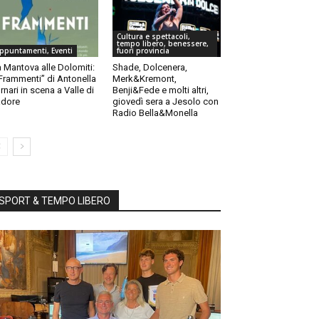
Cultura e spettacoli,
tempo libero, benessere,
ppuntamenti, Eventi
fuori provincia
 Mantova alle Dolomiti:
Shade, Dolcenera,
“Frammenti” di Antonella
Merk&Kremont,
rnari in scena a Valle di
Benji&Fede e molti altri,
dore
giovedì sera a Jesolo con
Radio Bella&Monella
SPORT & TEMPO LIBERO