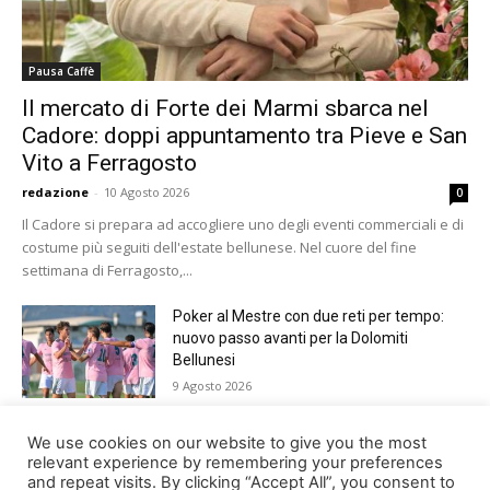
Pausa Caffè
Il mercato di Forte dei Marmi sbarca nel
Cadore: doppi appuntamento tra Pieve e San
Vito a Ferragosto
redazione
-
10 Agosto 2026
0
Il Cadore si prepara ad accogliere uno degli eventi commerciali e di
costume più seguiti dell'estate bellunese. Nel cuore del fine
settimana di Ferragosto,...
Poker al Mestre con due reti per tempo:
nuovo passo avanti per la Dolomiti
Bellunesi
9 Agosto 2026
Paracadutismo, Trofeo Città di Belluno.
We use cookies on our website to give you the most
Germania davanti a tutti nella 37ma
relevant experience by remembering your preferences
and repeat visits. By clicking “Accept All”, you consent to
edizione