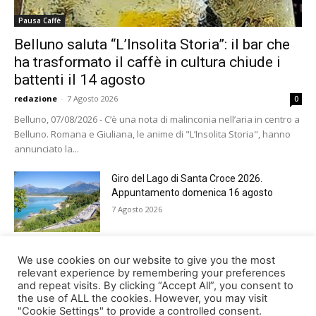
Pausa Caffè
Belluno saluta “L’Insolita Storia”: il bar che
ha trasformato il caffè in cultura chiude i
battenti il 14 agosto
redazione
-
7 Agosto 2026
0
Belluno, 07/08/2026 - C’è una nota di malinconia nell’aria in centro a
Belluno. Romana e Giuliana, le anime di "L’Insolita Storia", hanno
annunciato la...
Giro del Lago di Santa Croce 2026.
Appuntamento domenica 16 agosto
7 Agosto 2026
Belluno rende omaggio ai cugini
We use cookies on our website to give you the most
Alessandro e Andrea Bristot
relevant experience by remembering your preferences
and repeat visits. By clicking “Accept All”, you consent to
6 Agosto 2026
the use of ALL the cookies. However, you may visit
"Cookie Settings" to provide a controlled consent.