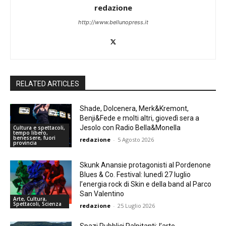
redazione
http://www.bellunopress.it
RELATED ARTICLES
Shade, Dolcenera, Merk&Kremont,
Benji&Fede e molti altri, giovedì sera a
Jesolo con Radio Bella&Monella
Cultura e spettacoli,
tempo libero,
benessere, fuori
redazione
-
5 Agosto 2026
provincia
Skunk Anansie protagonisti al Pordenone
Blues & Co. Festival: lunedì 27 luglio
l’energia rock di Skin e della band al Parco
San Valentino
Arte, Cultura,
Spettacoli, Scienza
redazione
-
25 Luglio 2026
Spazi Pubblici Palpitanti: l’arte