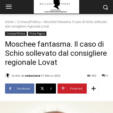
Home
Cronaca/Politica
Moschee fantasma. Il caso di Schio sollevato
dal consigliere regionale Lovat
Cronaca/Politica
Prima Pagina
Moschee fantasma. Il caso di
Schio sollevato dal consigliere
regionale Lovat
Scritto da
redazione
31 Marzo 2026
902
0
Facebook
X
Pinterest