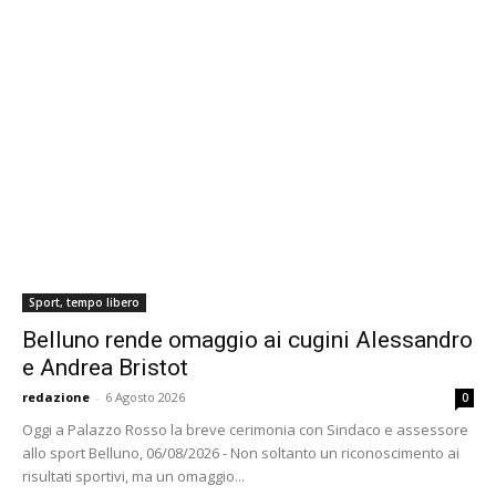
Sport, tempo libero
Belluno rende omaggio ai cugini Alessandro
e Andrea Bristot
redazione
-
6 Agosto 2026
0
Oggi a Palazzo Rosso la breve cerimonia con Sindaco e assessore
allo sport Belluno, 06/08/2026 - Non soltanto un riconoscimento ai
risultati sportivi, ma un omaggio...