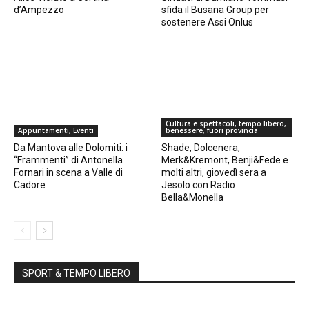
d’Ampezzo
sfida il Busana Group per
sostenere Assi Onlus
Cultura e spettacoli, tempo libero,
Appuntamenti, Eventi
benessere, fuori provincia
Da Mantova alle Dolomiti: i
Shade, Dolcenera,
“Frammenti” di Antonella
Merk&Kremont, Benji&Fede e
Fornari in scena a Valle di
molti altri, giovedì sera a
Cadore
Jesolo con Radio
Bella&Monella
SPORT & TEMPO LIBERO