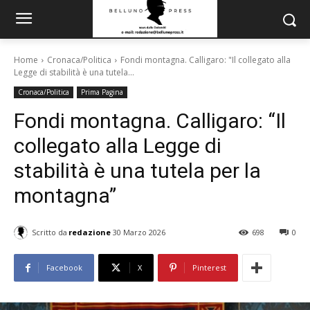
Home
Cronaca/Politica
Fondi montagna. Calligaro: "Il collegato alla
Legge di stabilità è una tutela...
Cronaca/Politica
Prima Pagina
Fondi montagna. Calligaro: “Il
collegato alla Legge di
stabilità è una tutela per la
montagna”
Scritto da
redazione
30 Marzo 2026
698
0
Facebook
X
Pinterest